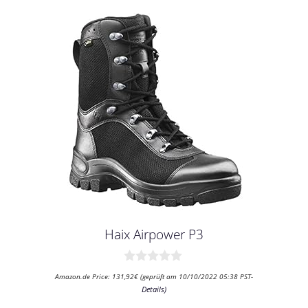
Haix Airpower P3
0
Amazon.de Price:
131,92
€
(geprüft am 10/10/2022 05:38 PST-
v
Details
)
o
n