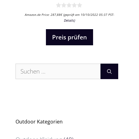
0
Amazon.de Price:
287,88
€
(geprüft am 10/10/2022 05:37 PST-
v
Details
)
o
n
5
Preis prüfen
Suchen
nach:
Outdoor Kategorien