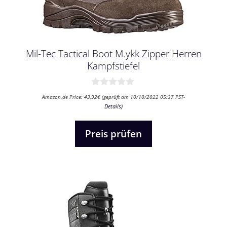
Mil-Tec Tactical Boot M.ykk Zipper Herren
Kampfstiefel
0
Amazon.de Price:
43,92
€
(geprüft am 10/10/2022 05:37 PST-
v
Details
)
o
n
5
Preis prüfen