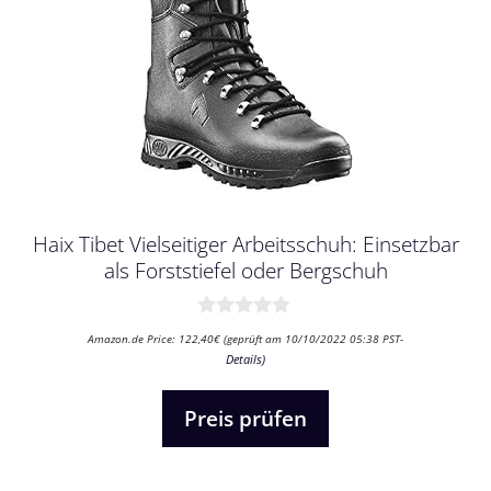
Haix Tibet Vielseitiger Arbeitsschuh: Einsetzbar
als Forststiefel oder Bergschuh
0
Amazon.de Price:
122,40
€
(geprüft am 10/10/2022 05:38 PST-
v
Details
)
o
n
5
Preis prüfen