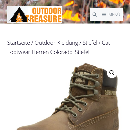
Zum
Inhalt
MENÜ
springen
Startseite
/
Outdoor-Kleidung
/
Stiefel
/ Cat
Footwear Herren Colorado‘ Stiefel