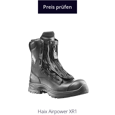
5
Preis prüfen
Haix Airpower XR1