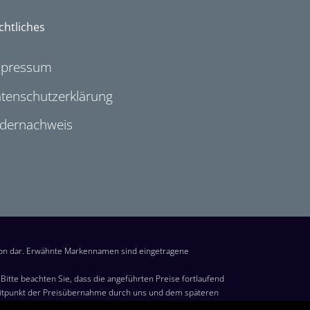
chtliches
mpressum
tenschutzerklärung
ldernachweis
ion dar. Erwähnte Markennamen sind eingetragene
itte beachten Sie, dass die angeführten Preise fortlaufend
eitpunkt der Preisübernahme durch uns und dem späteren
s Kaufs im Warenkorb von Amazon steht. Preise in Euro inkl.