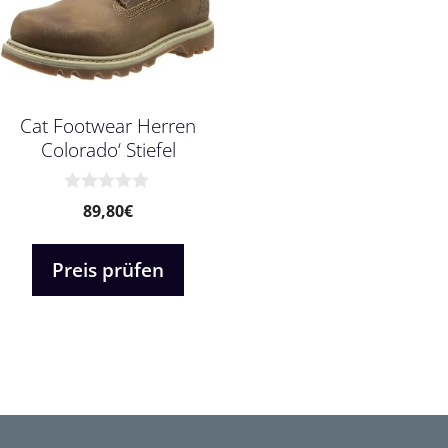
Cat Footwear Herren
Colorado‘ Stiefel
0
89,80
€
v
o
n
Preis prüfen
5