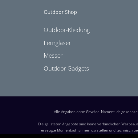
Outdoor Shop
Outdoor-Kleidung
Ferngläser
Messer
Outdoor Gadgets
Alle Angaben ohne Gewähr. Namentlich gekennzei
Die gelisteten Angebote sind keine verbindlichen Werbeaus
erzeugte Momentaufnahmen darstellen und technisch bed
Besuch dieser Website möglich. Maßgeblich für den Verkauf 