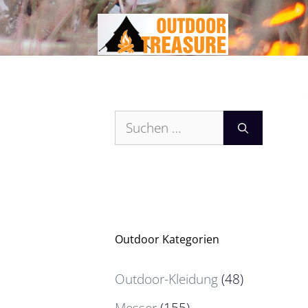
Zum
Inhalt
springen
Suchen
nach:
Outdoor Kategorien
Outdoor-Kleidung
(48)
Messer
(155)