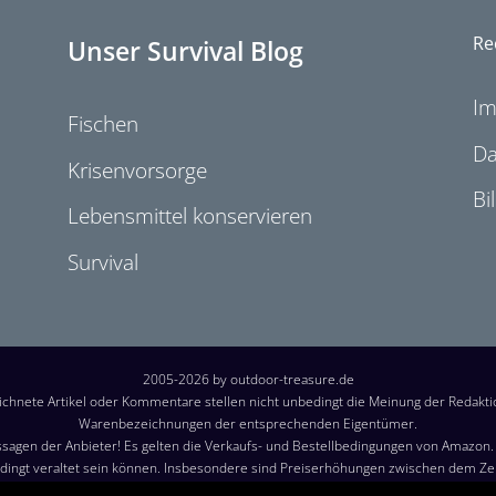
Re
Unser Survival Blog
I
Fischen
Da
Krisenvorsorge
Bi
Lebensmittel konservieren
Survival
2005-2026 by outdoor-treasure.de
chnete Artikel oder Kommentare stellen nicht unbedingt die Meinung der Redakt
Warenbezeichnungen der entsprechenden Eigentümer.
sagen der Anbieter! Es gelten die Verkaufs- und Bestellbedingungen von Amazon. B
ingt veraltet sein können. Insbesondere sind Preiserhöhungen zwischen dem Z
durch den Händler ist der tatsächliche Preis des Produkts, der zum Zeitpunkt de