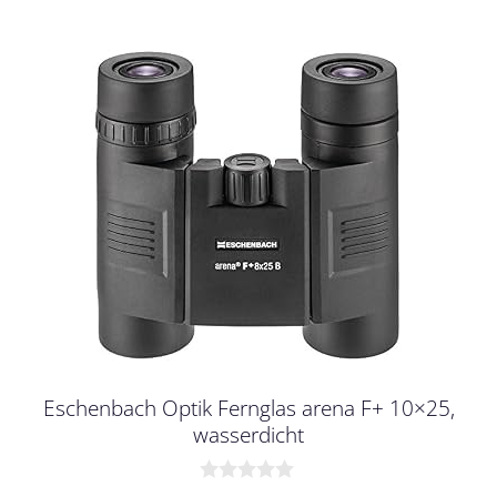
Eschenbach Optik Fernglas arena F+ 10×25,
wasserdicht
0