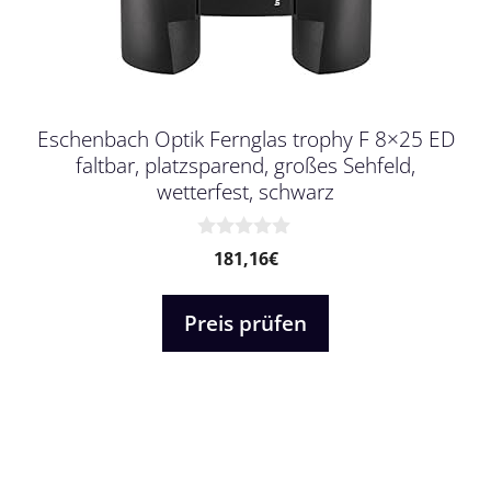
Eschenbach Optik Fernglas trophy F 8×25 ED
faltbar, platzsparend, großes Sehfeld,
wetterfest, schwarz
0
181,16
€
v
o
n
Preis prüfen
5