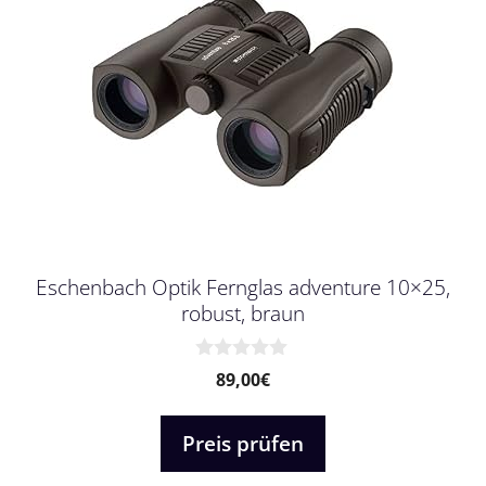
Eschenbach Optik Fernglas adventure 10×25,
robust, braun
0
89,00
€
v
o
n
Preis prüfen
5