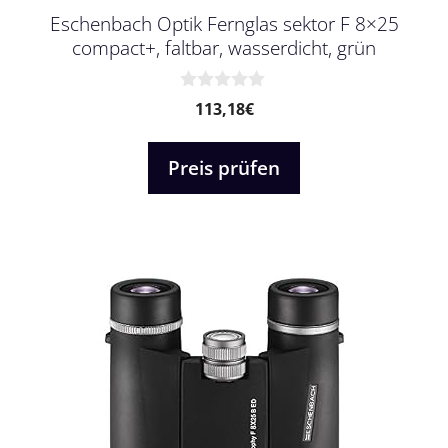
Eschenbach Optik Fernglas sektor F 8×25
compact+, faltbar, wasserdicht, grün
0
113,18
€
v
o
n
Preis prüfen
5