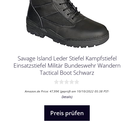
Savage Island Leder Stiefel Kampfstiefel
Einsatzstiefel Militär Bundeswehr Wandern
Tactical Boot Schwarz
0
Amazon.de Price:
47,99
€
(geprüft am 10/10/2022 05:38 PST-
v
Details
)
o
n
5
Preis prüfen