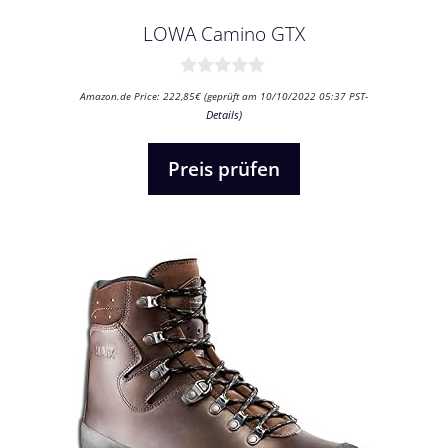
LOWA Camino GTX
0
Amazon.de Price:
222,85
€
(geprüft am 10/10/2022 05:37 PST-
v
Details
)
o
n
5
Preis prüfen