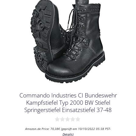
Commando Industries CI Bundeswehr
Kampfstiefel Typ 2000 BW Stiefel
Springerstiefel Einsatzstiefel 37-48
0
Amazon.de Price:
70,38
€
(geprüft am 10/10/2022 05:38 PST-
v
Details
)