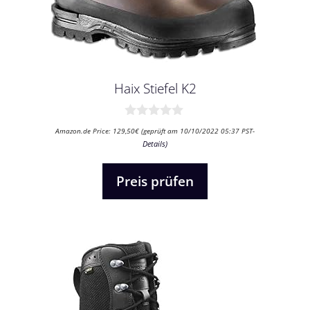
Haix Stiefel K2
0
Amazon.de Price:
129,50
€
(geprüft am 10/10/2022 05:37 PST-
v
Details
)
o
n
5
Preis prüfen