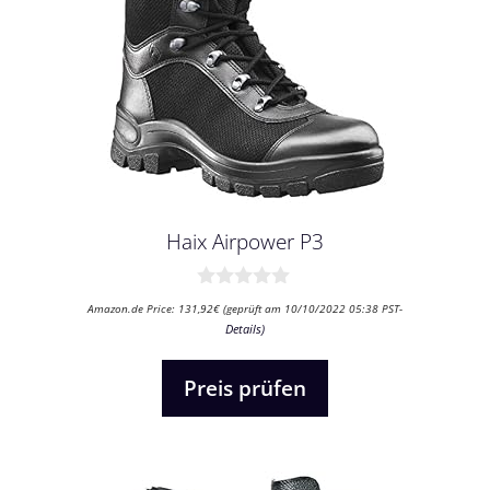
Haix Airpower P3
0
Amazon.de Price:
131,92
€
(geprüft am 10/10/2022 05:38 PST-
v
Details
)
o
n
5
Preis prüfen