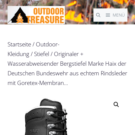
Zum
Inhalt
MENÜ
springen
Startseite
/
Outdoor-
Kleidung
/
Stiefel
/ Originaler +
Wasserabweisender Bergstiefel Marke Haix der
Deutschen Bundeswehr aus echtem Rindsleder
mit Goretex-Membran…