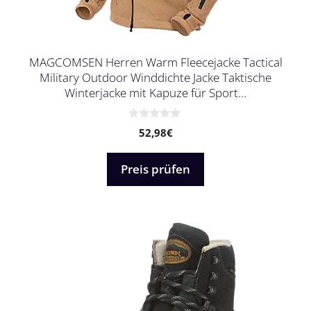
MAGCOMSEN Herren Warm Fleecejacke Tactical
Military Outdoor Winddichte Jacke Taktische
Winterjacke mit Kapuze für Sport…
0
52,98
€
v
o
n
5
Preis prüfen