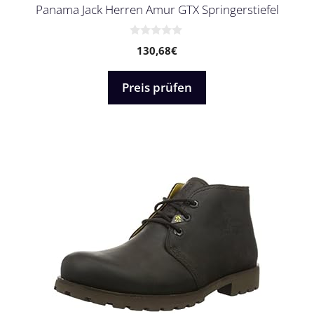
Panama Jack Herren Amur GTX Springerstiefel
0
130,68
€
v
o
n
5
Preis prüfen