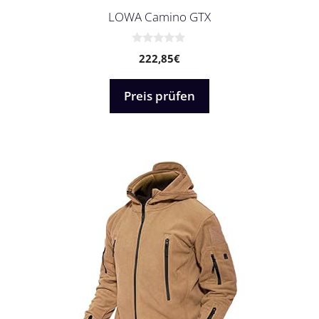
LOWA Camino GTX
0
222,85
€
v
o
n
5
Preis prüfen