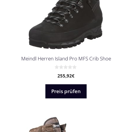
Meindl Herren Island Pro MFS Crib Shoe
0
255,92
€
v
o
n
5
Preis prüfen