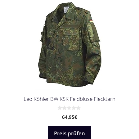
Leo Köhler BW KSK Feldbluse Flecktarn
0
64,95
€
v
o
n
5
Preis prüfen