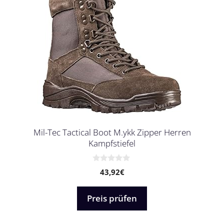
Mil-Tec Tactical Boot M.ykk Zipper Herren
Kampfstiefel
0
43,92
€
v
o
n
5
Preis prüfen