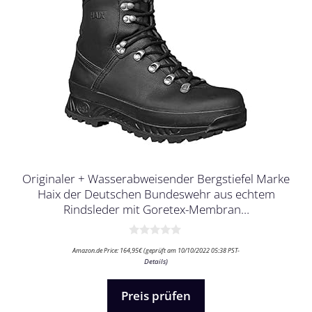
Originaler + Wasserabweisender Bergstiefel Marke
Haix der Deutschen Bundeswehr aus echtem
Rindsleder mit Goretex-Membran…
0
Amazon.de Price:
164,95
€
(geprüft am 10/10/2022 05:38 PST-
v
Details
)
o
n
5
Preis prüfen