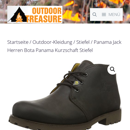
Zum
Inhalt
MENÜ
springen
Startseite
/
Outdoor-Kleidung
/
Stiefel
/ Panama Jack
Herren Bota Panama Kurzschaft Stiefel