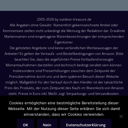
2005-2026 by outdoor-treasure.de
Alle Angaben ohne Gewähr. Namentlich gekennzeichnete Artikel oder
Kommentare stellen nicht unbedingt die Meinung der Redaktion dar. Erwähnte
Markennamen sind eingetragene Warenbezeichnungen der entsprechenden
Eigentümer.
Die gelisteten Angebote sind keine verbindlichen Werbeaussagen der
Anbieter! Es gelten die Verkaufs- und Bestellbedingungen von Amazon. Bitte
beachten Sie, dass die angeführten Preise fortlaufend erzeugte
Momentaufnahmen darstellen und technisch bedingt veraltet sein können.
Insbesondere sind Preiserhöhungen zwischen dem Zeitpunkt der
Preisübernahme durch uns und dem späteren Besuch dieser Website
möglich. Maßgeblich für den Verkauf durch den Händler ist der tatsächliche
Preis des Produkts, der zum Zeitpunkt des Kaufs im Warenkorb von Amazon
steht. Preise in Euro inkl. MwSt. zzgl. Verpackungs- und Versandkosten.
Versandkosten: Die angezeigten Versandkosten sind, sofern nicht anders
Cookies ermöglichen eine bestmögliche Bereitstellung dieser
angegeben, die Kosten für den Versand nach Deutschland. Es gelten jedoch
Webseite. Mit der Nutzung dieser Seite erklären Sie sich damit
die im Warenkorb von Amazon angezeigten Liefer- und Versandkosten.
einverstanden, dass wir Cookies verwenden.
Produktbilder: Die angezeigten Bilder werden von den jeweiligen Händler
oder Hersteller bereitgestellt. Das gelieferte Produkt kann von den Bildern
OK
Nein
Datenschutzerklärung
abweichen.