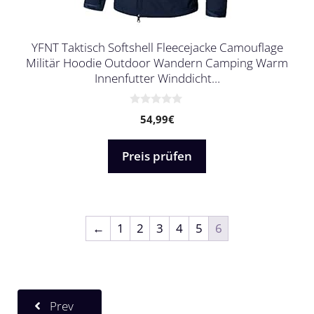
YFNT Taktisch Softshell Fleecejacke Camouflage
Militär Hoodie Outdoor Wandern Camping Warm
Innenfutter Winddicht…
0
54,99
€
v
o
n
5
Preis prüfen
←
1
2
3
4
5
6
Prev