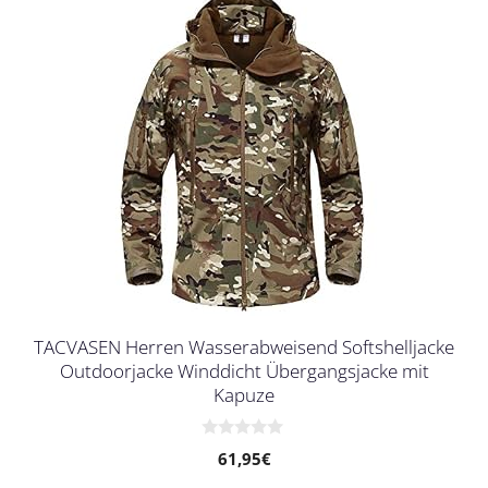
TACVASEN Herren Wasserabweisend Softshelljacke
Outdoorjacke Winddicht Übergangsjacke mit
Kapuze
0
61,95
€
v
o