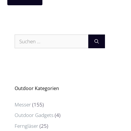
Suchen
nach:
Outdoor Kategorien
Messer
(155)
Outdoor Gadgets
(4)
Ferngläser
(25)