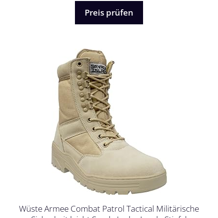
n
5
Preis prüfen
Wüste Armee Combat Patrol Tactical Militärische