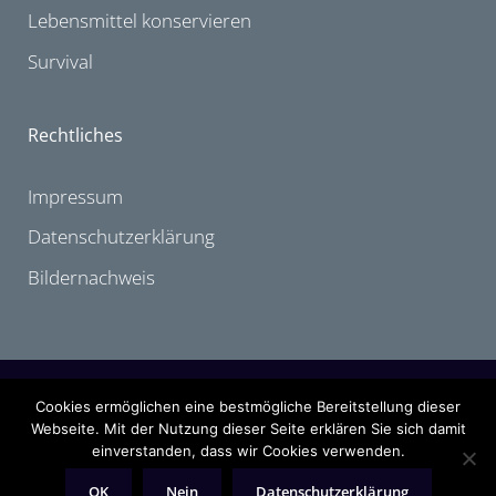
Lebensmittel konservieren
Survival
Rechtliches
Impressum
Datenschutzerklärung
Bildernachweis
2005-2026 by outdoor-treasure.de
Cookies ermöglichen eine bestmögliche Bereitstellung dieser
Alle Angaben ohne Gewähr. Namentlich gekennzeichnete Artikel oder
Webseite. Mit der Nutzung dieser Seite erklären Sie sich damit
Kommentare stellen nicht unbedingt die Meinung der Redaktion dar. Erwähnte
einverstanden, dass wir Cookies verwenden.
Markennamen sind eingetragene Warenbezeichnungen der entsprechenden
Eigentümer.
OK
Nein
Datenschutzerklärung