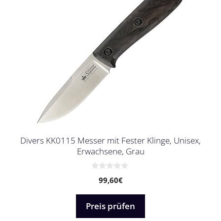
Divers KK0115 Messer mit Fester Klinge, Unisex,
Erwachsene, Grau
0
99,60
€
v
o
n
5
Preis prüfen