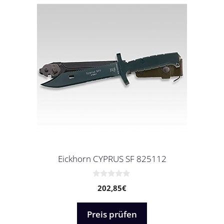
Eickhorn CYPRUS SF 825112
0
202,85
€
v
o
n
5
Preis prüfen