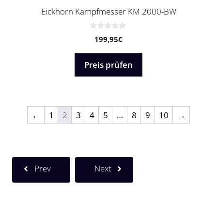
Eickhorn Kampfmesser KM 2000-BW
0
199,95
€
v
o
n
5
Preis prüfen
←
1
2
3
4
5
…
8
9
10
→
Prev
Next