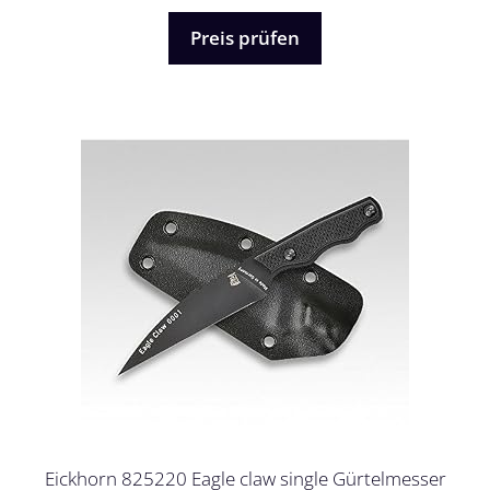
o
n
5
Preis prüfen
Eickhorn 825220 Eagle claw single Gürtelmesser