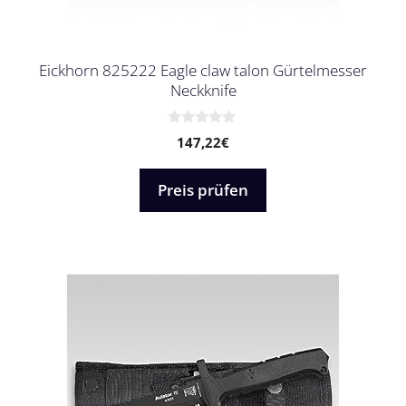
Eickhorn 825222 Eagle claw talon Gürtelmesser
Neckknife
0
147,22
€
v
o
n
5
Preis prüfen