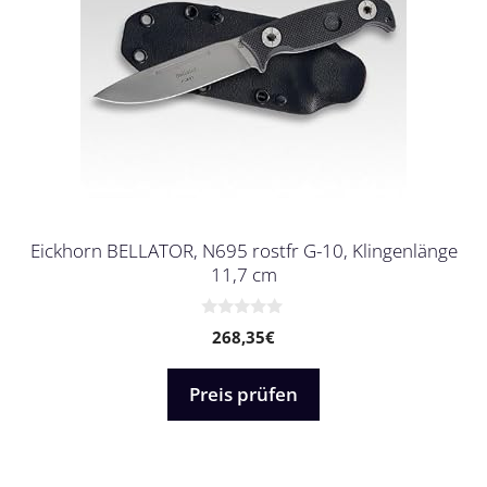
Eickhorn BELLATOR, N695 rostfr G-10, Klingenlänge
11,7 cm
0
268,35
€
v
o
n
5
Preis prüfen