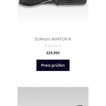
Eickhorn AVIATOR III
0
329,90
€
v
o
n
5
Preis prüfen