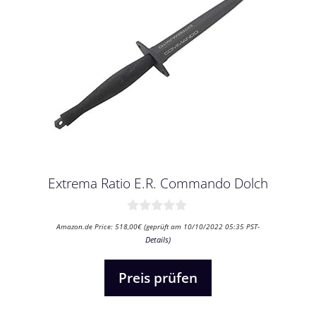
Extrema Ratio E.R. Commando Dolch
0
Amazon.de Price:
518,00
€
(geprüft am 10/10/2022 05:35 PST-
v
Details
)
o
n
5
Preis prüfen