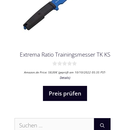
Extrema Ratio Trainingsmesser TK KS
0
Amazon.de Price:
58,00
€
(geprüft am 10/10/2022 05:35 PST-
v
Details
)
o
n
5
Preis prüfen
Suchen