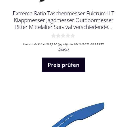
Extrema Ratio Taschenmesser Fulcrum II T
Klappmesser Jagdmesser Outdoormesser
Ritter Mittelalter Survival verschiedende…
0
Amazon.de Price:
388,99
€
(geprüft am 10/10/2022 05:35 PST-
v
Details
)
o
n
5
Preis prüfen