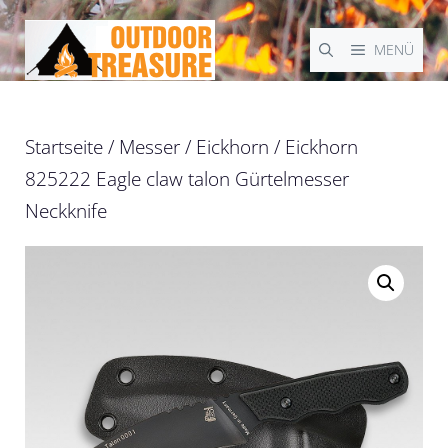
Zum
Inhalt
MENÜ
springen
Startseite
/
Messer
/
Eickhorn
/ Eickhorn
825222 Eagle claw talon Gürtelmesser
Neckknife