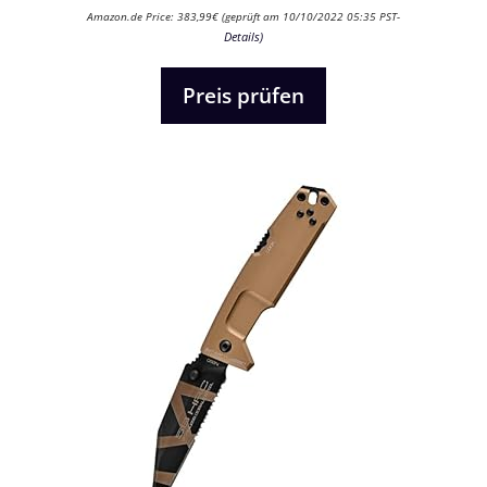
0
Amazon.de Price:
383,99
€
(geprüft am 10/10/2022 05:35 PST-
v
Details
)
o
n
5
Preis prüfen