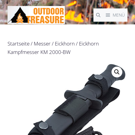
Zum
Inhalt
MENÜ
springen
Startseite
/
Messer
/
Eickhorn
/ Eickhorn
Kampfmesser KM 2000-BW