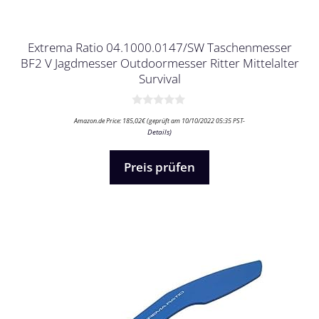
Extrema Ratio 04.1000.0147/SW Taschenmesser
BF2 V Jagdmesser Outdoormesser Ritter Mittelalter
Survival
0
Amazon.de Price:
185,02
€
(geprüft am 10/10/2022 05:35 PST-
v
Details
)
o
n
5
Preis prüfen