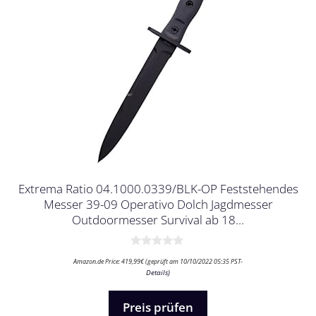
Extrema Ratio 04.1000.0339/BLK-OP Feststehendes
Messer 39-09 Operativo Dolch Jagdmesser
Outdoormesser Survival ab 18…
0
Amazon.de Price:
419,99
€
(geprüft am 10/10/2022 05:35 PST-
v
Details
)
o
n
5
Preis prüfen