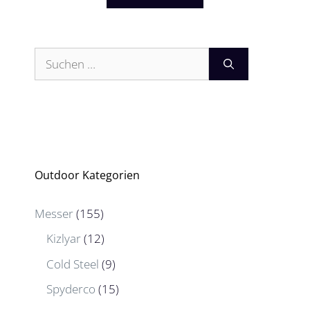
Suchen
nach:
Outdoor Kategorien
Messer
(155)
Kizlyar
(12)
Cold Steel
(9)
Spyderco
(15)