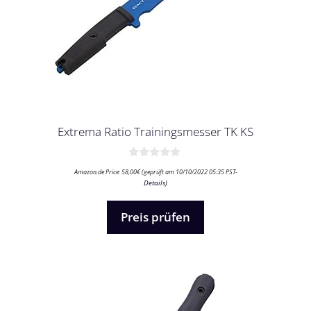
Extrema Ratio Trainingsmesser TK KS
0
Amazon.de Price:
58,00
€
(geprüft am 10/10/2022 05:35 PST-
v
Details
)
o
n
5
Preis prüfen