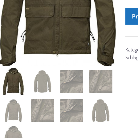
Pr
Kateg
Schla