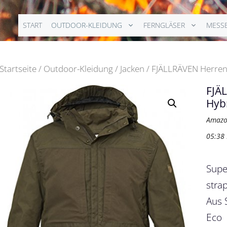
START
OUTDOOR-KLEIDUNG
FERNGLÄSER
MESS
Startseite
/
Outdoor-Kleidung
/
Jacken
/ FJÄLLRÄVEN Herren 
FJÄ
Hybr
Amazo
05:38
Supe
strap
Aus 
Eco