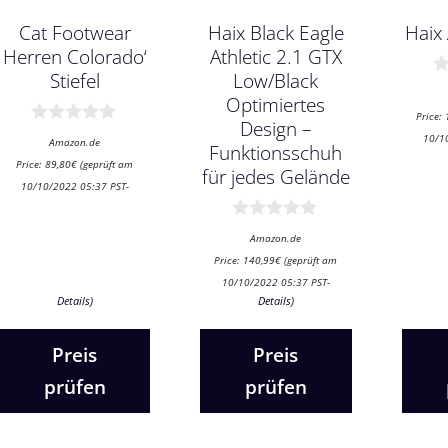
Cat Footwear
Haix Black Eagle
Haix
Herren Colorado‘
Athletic 2.1 GTX
Stiefel
Low/Black
0
Optimiertes
v
Price:
o
Design –
0
n
10/1
Amazon.de
Funktionsschuh
v
5
Price:
89,80
€
(geprüft am
o
für jedes Gelände
n
10/10/2022 05:37 PST-
5
0
Amazon.de
v
Price:
140,99
€
(geprüft am
o
n
10/10/2022 05:37 PST-
5
Details
)
Details
)
Preis
Preis
prüfen
prüfen