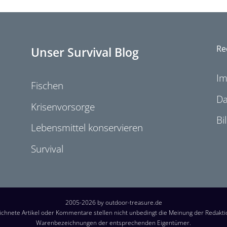
Re
Unser Survival Blog
I
Fischen
Da
Krisenvorsorge
Bi
Lebensmittel konservieren
Survival
2005-2026 by outdoor-treasure.de
chnete Artikel oder Kommentare stellen nicht unbedingt die Meinung der Redakt
Warenbezeichnungen der entsprechenden Eigentümer.