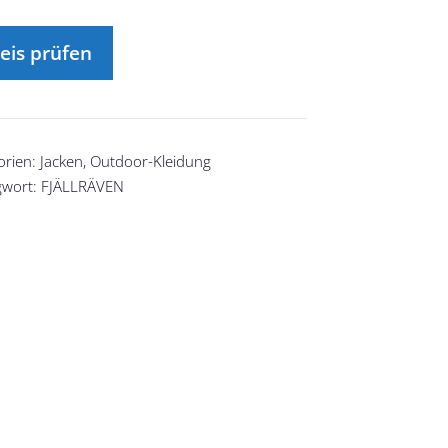
eis prüfen
orien:
Jacken
,
Outdoor-Kleidung
gwort:
FJÄLLRÄVEN