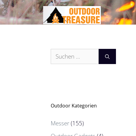
Zum
Inhalt
springen
Suchen
nach:
Outdoor Kategorien
Messer
(155)
Outdoor Gadgets
(4)