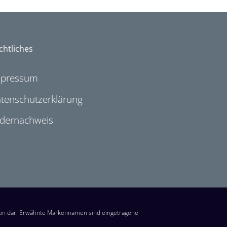
chtliches
mpressum
tenschutzerklärung
ldernachweis
ion dar. Erwähnte Markennamen sind eingetragene