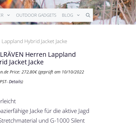
ER
OUTDOOR GADGETS
BLOG
Lappland Hybrid Jacket Jacke
LLRÄVEN Herren Lappland
id Jacket Jacke
n.de Price:
272,80
€
(geprüft am 10/10/2022
 PST-
Details
)
rleicht
azierfähige Jacke für die aktive Jagd
Stretchmaterial und G-1000 Silent