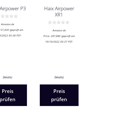
 Airpower P3
Haix Airpower
XR1
Amazon.de
0
131,92
€
(geprüft am
Amazon.de
v
0/2022 05:38 PST-
Price:
287,88
€
(geprüft am
o
n
10/10/2022 05:37 PST-
5
Details
)
Details
)
Preis
Preis
prüfen
prüfen