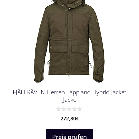
FJÄLLRÄVEN Herren Lappland Hybrid Jacket
Jacke
0
272,80
€
v
o
n
Preis prüfen
5