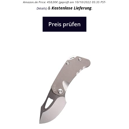
0
Amazon.de Price:
458,00
€
(geprüft am 10/10/2022 05:35 PST-
v
&
Kostenlose Lieferung
.
Details
)
o
n
5
Preis prüfen