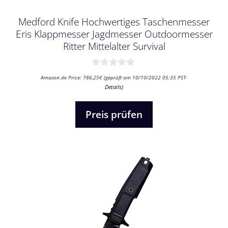
Medford Knife Hochwertiges Taschenmesser
Eris Klappmesser Jagdmesser Outdoormesser
Ritter Mittelalter Survival
0
Amazon.de Price:
786,25
€
(geprüft am 10/10/2022 05:35 PST-
v
Details
)
o
n
5
Preis prüfen