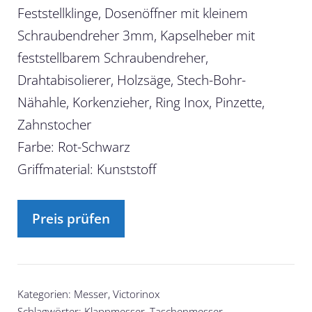
Feststellklinge, Dosenöffner mit kleinem
Schraubendreher 3mm, Kapselheber mit
feststellbarem Schraubendreher,
Drahtabisolierer, Holzsäge, Stech-Bohr-
Nähahle, Korkenzieher, Ring Inox, Pinzette,
Zahnstocher
Farbe: Rot-Schwarz
Griffmaterial: Kunststoff
Preis prüfen
Kategorien:
Messer
,
Victorinox
Schlagwörter:
Klappmesser
,
Taschenmesser