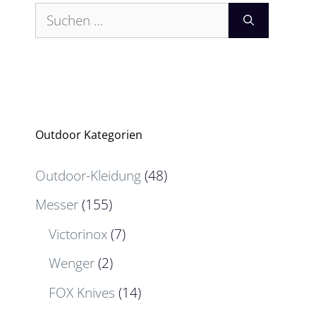
Suchen
nach:
Outdoor Kategorien
Outdoor-Kleidung
(48)
Messer
(155)
Victorinox
(7)
Wenger
(2)
FOX Knives
(14)