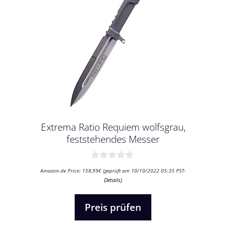
Extrema Ratio Requiem wolfsgrau,
feststehendes Messer
0
Amazon.de Price:
158,99
€
(geprüft am 10/10/2022 05:35 PST-
v
Details
)
o
n
5
Preis prüfen