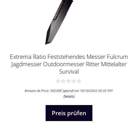
Extrema Ratio Feststehendes Messer Fulcrum
Jagdmesser Outdoormesser Ritter Mittelalter
Survival
0
Amazon.de Price:
342,00
€
(geprüft am 10/10/2022 05:35 PST-
v
Details
)
o
n
5
Preis prüfen