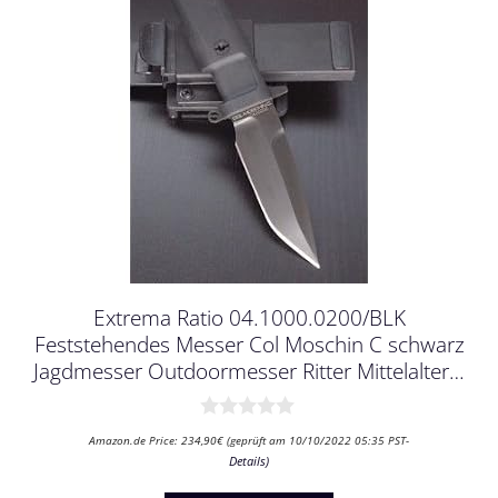
Extrema Ratio 04.1000.0200/BLK
Feststehendes Messer Col Moschin C schwarz
Jagdmesser Outdoormesser Ritter Mittelalter…
0
Amazon.de Price:
234,90
€
(geprüft am 10/10/2022 05:35 PST-
v
Details
)
o
n