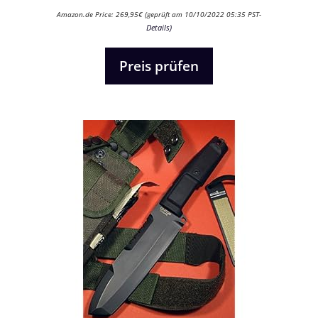
0
Amazon.de Price:
269,95
€
(geprüft am 10/10/2022 05:35 PST-
v
Details
)
o
n
5
Preis prüfen