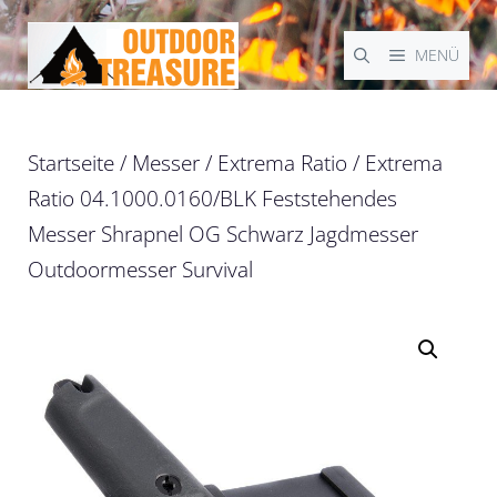
Zum
Inhalt
MENÜ
springen
Startseite
/
Messer
/
Extrema Ratio
/ Extrema
Ratio 04.1000.0160/BLK Feststehendes
Messer Shrapnel OG Schwarz Jagdmesser
Outdoormesser Survival