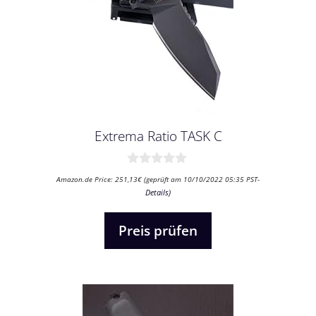
Extrema Ratio TASK C
0
Amazon.de Price:
251,13
€
(geprüft am 10/10/2022 05:35 PST-
v
Details
)
o
n
5
Preis prüfen