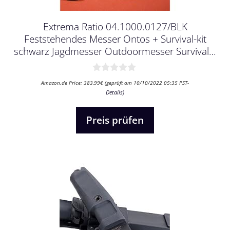
Extrema Ratio 04.1000.0127/BLK
Feststehendes Messer Ontos + Survival-kit
schwarz Jagdmesser Outdoormesser Survival…
0
Amazon.de Price:
383,99
€
(geprüft am 10/10/2022 05:35 PST-
v
Details
)
o
n
5
Preis prüfen