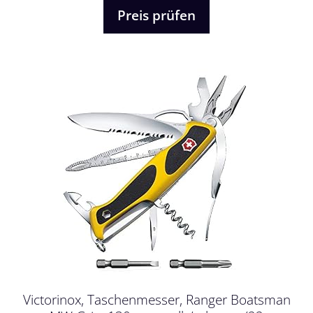
n
Preis prüfen
5
Victorinox, Taschenmesser, Ranger Boatsman