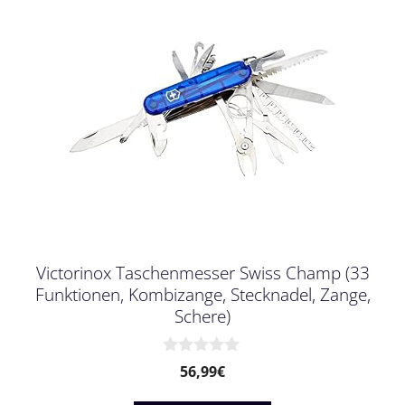
Victorinox Taschenmesser Swiss Champ (33
Funktionen, Kombizange, Stecknadel, Zange,
Schere)
0
56,99
€
v
o