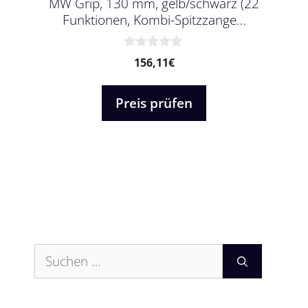
MW Grip, 130 mm, gelb/schwarz (22
Funktionen, Kombi-Spitzzange…
0
156,11
€
v
o
n
Preis prüfen
5
Suchen
nach: