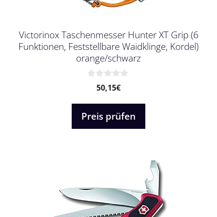
Victorinox Taschenmesser Hunter XT Grip (6
Funktionen, Feststellbare Waidklinge, Kordel)
orange/schwarz
0
50,15
€
v
o
n
Preis prüfen
5