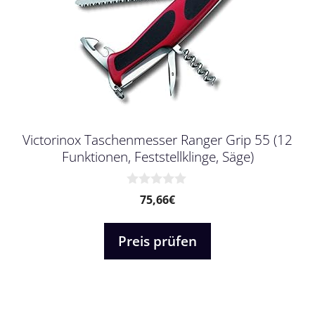
Victorinox Taschenmesser Ranger Grip 55 (12
Funktionen, Feststellklinge, Säge)
0
75,66
€
v
o
n
Preis prüfen
5