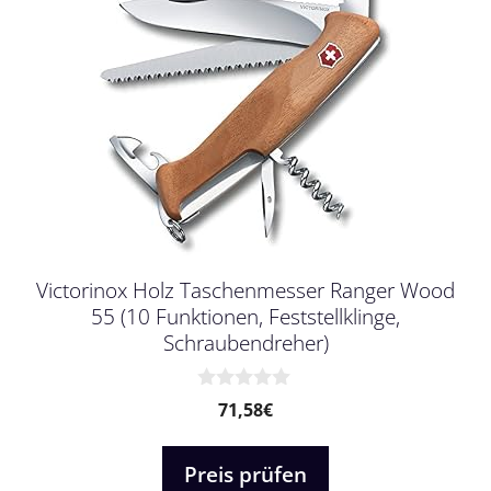
Victorinox Holz Taschenmesser Ranger Wood
55 (10 Funktionen, Feststellklinge,
Schraubendreher)
0
71,58
€
v
o
n
Preis prüfen
5