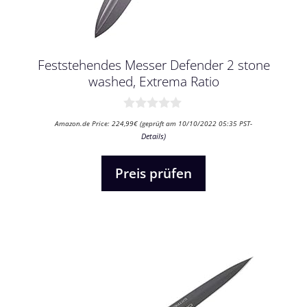
Feststehendes Messer Defender 2 stone
washed, Extrema Ratio
0
Amazon.de Price:
224,99
€
(geprüft am 10/10/2022 05:35 PST-
v
Details
)
o
n
5
Preis prüfen