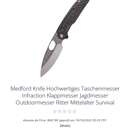
Medford Knife Hochwertiges Taschenmesser
Infraction Klappmesser Jagdmesser
Outdoormesser Ritter Mittelalter Survival
0
Amazon.de Price:
868,78
€
(geprüft am 10/10/2022 05:35 PST-
v
Details
)
o