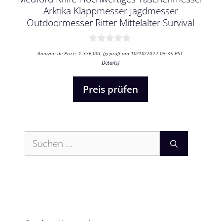
Arktika Klappmesser Jagdmesser
Outdoormesser Ritter Mittelalter Survival
0
Amazon.de Price:
1.376,00
€
(geprüft am 10/10/2022 05:35 PST-
v
Details
)
o
n
5
Preis prüfen
Suchen
nach: