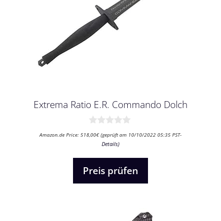
Extrema Ratio E.R. Commando Dolch
0
Amazon.de Price:
518,00
€
(geprüft am 10/10/2022 05:35 PST-
v
Details
)
o
n
5
Preis prüfen