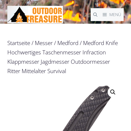
Zum
Inhalt
MENÜ
springen
Startseite
/
Messer
/
Medford
/ Medford Knife
Hochwertiges Taschenmesser Infraction
Klappmesser Jagdmesser Outdoormesser
Ritter Mittelalter Survival