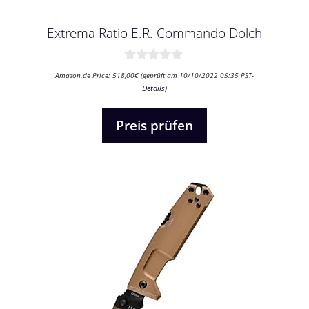
Extrema Ratio E.R. Commando Dolch
0
Amazon.de Price:
518,00
€
(geprüft am 10/10/2022 05:35 PST-
v
Details
)
o
n
5
Preis prüfen