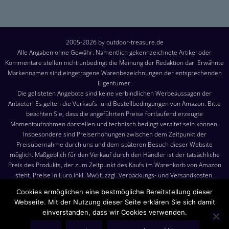
2005-2026 by outdoor-treasure.de
Alle Angaben ohne Gewähr. Namentlich gekennzeichnete Artikel oder
Kommentare stellen nicht unbedingt die Meinung der Redaktion dar. Erwähnte
Markennamen sind eingetragene Warenbezeichnungen der entsprechenden
Eigentümer.
Die gelisteten Angebote sind keine verbindlichen Werbeaussagen der
Anbieter! Es gelten die Verkaufs- und Bestellbedingungen von Amazon. Bitte
beachten Sie, dass die angeführten Preise fortlaufend erzeugte
Momentaufnahmen darstellen und technisch bedingt veraltet sein können.
Insbesondere sind Preiserhöhungen zwischen dem Zeitpunkt der
Preisübernahme durch uns und dem späteren Besuch dieser Website
möglich. Maßgeblich für den Verkauf durch den Händler ist der tatsächliche
Preis des Produkts, der zum Zeitpunkt des Kaufs im Warenkorb von Amazon
steht. Preise in Euro inkl. MwSt. zzgl. Verpackungs- und Versandkosten.
Versandkosten: Die angezeigten Versandkosten sind, sofern nicht anders
Cookies ermöglichen eine bestmögliche Bereitstellung dieser
angegeben, die Kosten für den Versand nach Deutschland. Es gelten jedoch
Webseite. Mit der Nutzung dieser Seite erklären Sie sich damit
die im Warenkorb von Amazon angezeigten Liefer- und Versandkosten.
einverstanden, dass wir Cookies verwenden.
Produktbilder: Die angezeigten Bilder werden von den jeweiligen Händler
oder Hersteller bereitgestellt. Das gelieferte Produkt kann von den Bildern