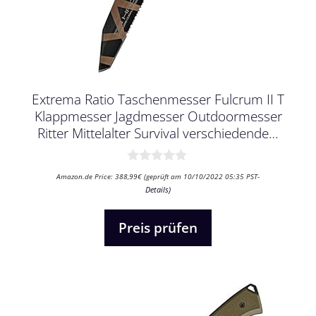
Extrema Ratio Taschenmesser Fulcrum II T
Klappmesser Jagdmesser Outdoormesser
Ritter Mittelalter Survival verschiedende…
0
Amazon.de Price:
388,99
€
(geprüft am 10/10/2022 05:35 PST-
v
Details
)
o
n
5
Preis prüfen