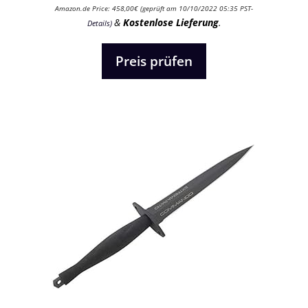
0
Amazon.de Price:
458,00
€
(geprüft am 10/10/2022 05:35 PST-
v
&
Kostenlose Lieferung
.
Details
)
o
n
5
Preis prüfen