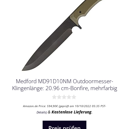
Medford MD91D10NM Outdoormesser-
Klingenlänge: 20.96 cm-Bonfire, mehrfarbig
0
Amazon.de Price:
594,90
€
(geprüft am 10/10/2022 05:35 PST-
v
&
Kostenlose Lieferung
.
Details
)
o
n
5
Preis prüfen