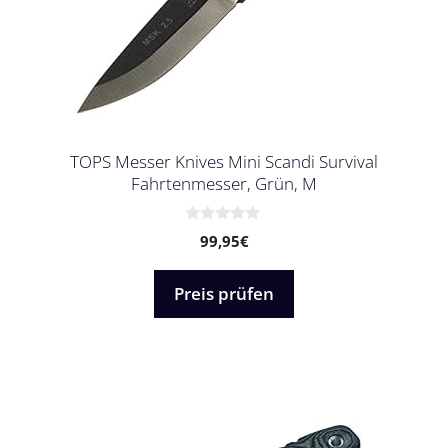
TOPS Messer Knives Mini Scandi Survival
Fahrtenmesser, Grün, M
0
99,95
€
v
o
n
5
Preis prüfen