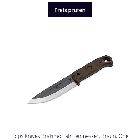
n
5
Preis prüfen
Tops Knives Brakimo Fahrtenmesser, Braun, One