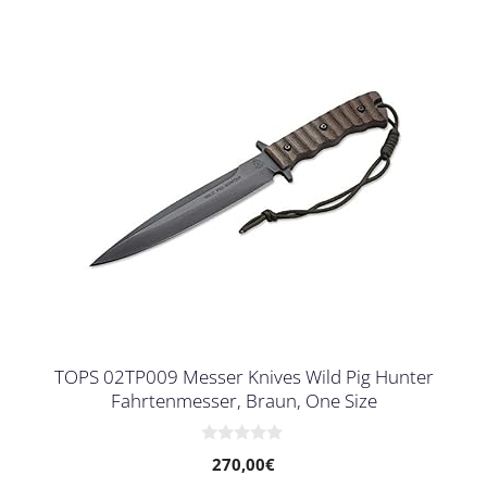
TOPS 02TP009 Messer Knives Wild Pig Hunter
Fahrtenmesser, Braun, One Size
0
270,00
€
v
o