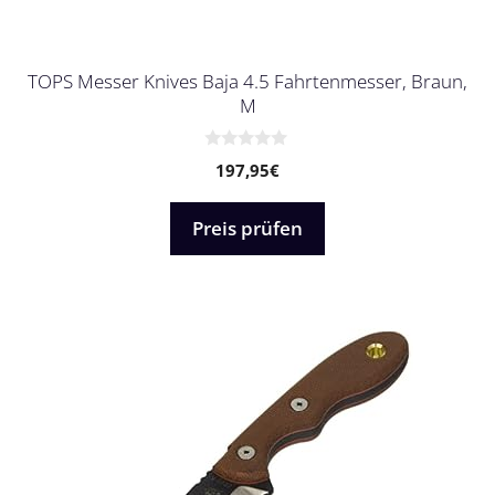
TOPS Messer Knives Baja 4.5 Fahrtenmesser, Braun,
M
0
197,95
€
v
o
n
5
Preis prüfen