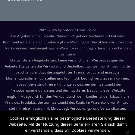
2005-2026 by outdoor-treasure.de
Alle Angaben ohne Gewähr. Namentlich gekennzeichnete Artikel oder
Kommentare stellen nicht unbedingt die Meinung der Redaktion dar. Erwähnte
Markennamen sind eingetragene Warenbezeichnungen der entsprechenden
Eigentümer.
Die gelisteten Angebote sind keine verbindlichen Werbeaussagen der
Anbieter! Es gelten die Verkaufs- und Bestellbedingungen von Amazon. Bitte
beachten Sie, dass die angeführten Preise fortlaufend erzeugte
Momentaufnahmen darstellen und technisch bedingt veraltet sein können.
Insbesondere sind Preiserhöhungen zwischen dem Zeitpunkt der
Preisübernahme durch uns und dem späteren Besuch dieser Website
möglich. Maßgeblich für den Verkauf durch den Händler ist der tatsächliche
Preis des Produkts, der zum Zeitpunkt des Kaufs im Warenkorb von Amazon
steht. Preise in Euro inkl. MwSt. zzgl. Verpackungs- und Versandkosten.
Versandkosten: Die angezeigten Versandkosten sind, sofern nicht anders
Cookies ermöglichen eine bestmögliche Bereitstellung dieser
angegeben, die Kosten für den Versand nach Deutschland. Es gelten jedoch
Webseite. Mit der Nutzung dieser Seite erklären Sie sich damit
die im Warenkorb von Amazon angezeigten Liefer- und Versandkosten.
einverstanden, dass wir Cookies verwenden.
Produktbilder: Die angezeigten Bilder werden von den jeweiligen Händler