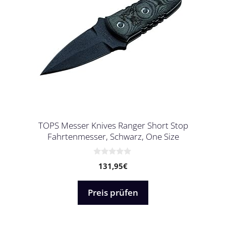
TOPS Messer Knives Ranger Short Stop
Fahrtenmesser, Schwarz, One Size
0
131,95
€
v
o
n
5
Preis prüfen