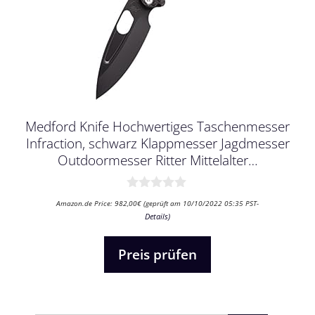
Medford Knife Hochwertiges Taschenmesser
Infraction, schwarz Klappmesser Jagdmesser
Outdoormesser Ritter Mittelalter…
0
Amazon.de Price:
982,00
€
(geprüft am 10/10/2022 05:35 PST-
v
Details
)
o
n
5
Preis prüfen