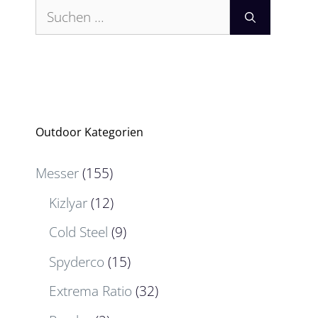
Suchen
nach:
Outdoor Kategorien
Messer
(155)
Kizlyar
(12)
Cold Steel
(9)
Spyderco
(15)
Extrema Ratio
(32)