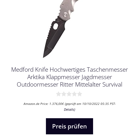
Medford Knife Hochwertiges Taschenmesser
Arktika Klappmesser Jagdmesser
Outdoormesser Ritter Mittelalter Survival
0
Amazon.de Price:
1.376,00
€
(geprüft am 10/10/2022 05:35 PST-
v
Details
)
o
n
5
Preis prüfen