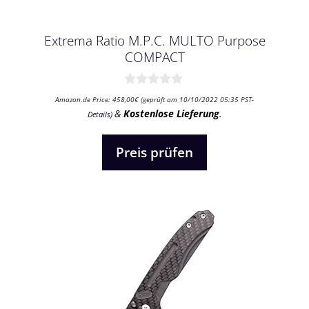
Extrema Ratio M.P.C. MULTO Purpose
COMPACT
0
Amazon.de Price:
458,00
€
(geprüft am 10/10/2022 05:35 PST-
v
&
Kostenlose Lieferung
.
Details
)
o
n
5
Preis prüfen