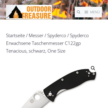
Zum
Inhalt
MENÜ
springen
Startseite
/
Messer
/
Spyderco
/ Spyderco
Erwachsene Taschenmesser C122gp
Tenacious, schwarz, One Size