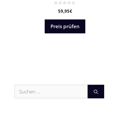
0
59,95
€
v
o
n
5
Preis prüfen
Suchen
nach: