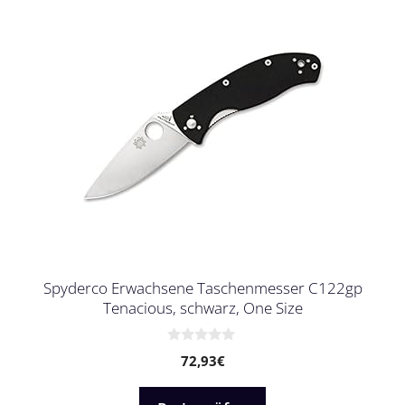
Spyderco Erwachsene Taschenmesser C122gp
Tenacious, schwarz, One Size
0
72,93
€
v
o
n
5