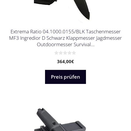
Extrema Ratio 04.1000.0155/BLK Taschenmesser
MF3 Ingredior D Schwarz Klappmesser Jagdmesser
Outdoormesser Survival…
0
364,00
€
v
o
n
5
Preis prüfen