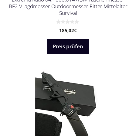
BF2 V Jagdmesser Outdoormesser Ritter Mittelalter
Survival
0
185,02
€
v
o
n
5
Preis prüfen