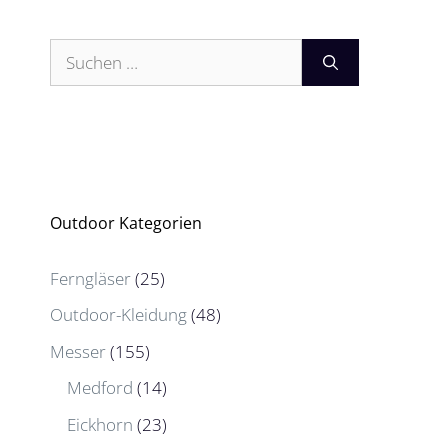
Suchen
nach:
Outdoor Kategorien
Ferngläser
(25)
Outdoor-Kleidung
(48)
Messer
(155)
Medford
(14)
Eickhorn
(23)