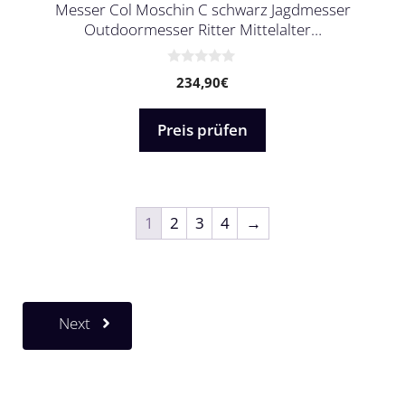
Messer Col Moschin C schwarz Jagdmesser
Outdoormesser Ritter Mittelalter…
0
234,90
€
v
o
n
5
Preis prüfen
1
2
3
4
→
Next