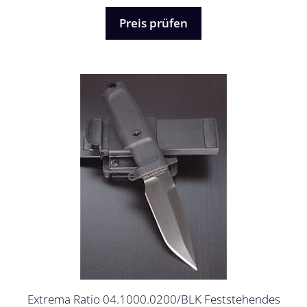
o
n
5
Preis prüfen
Extrema Ratio 04.1000.0200/BLK Feststehendes