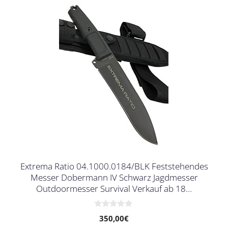
Extrema Ratio 04.1000.0184/BLK Feststehendes
Messer Dobermann IV Schwarz Jagdmesser
Outdoormesser Survival Verkauf ab 18…
0
350,00
€
v