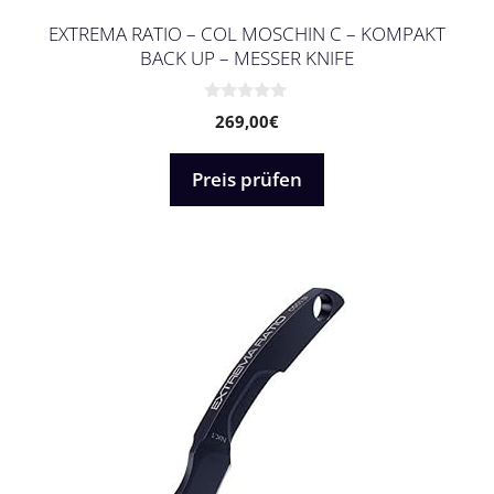
EXTREMA RATIO – COL MOSCHIN C – KOMPAKT
BACK UP – MESSER KNIFE
0
269,00
€
v
o
n
5
Preis prüfen