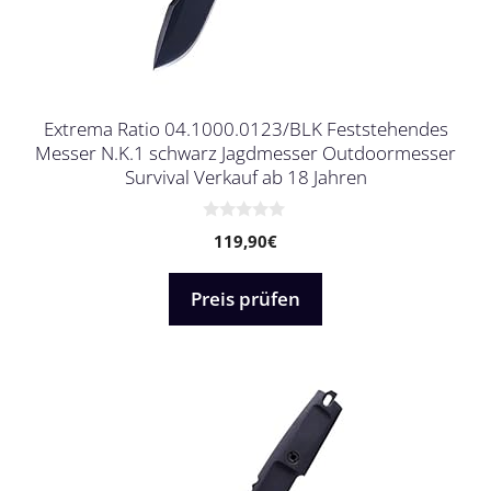
Extrema Ratio 04.1000.0123/BLK Feststehendes
Messer N.K.1 schwarz Jagdmesser Outdoormesser
Survival Verkauf ab 18 Jahren
0
119,90
€
v
o
n
5
Preis prüfen