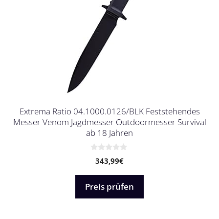
Extrema Ratio 04.1000.0126/BLK Feststehendes
Messer Venom Jagdmesser Outdoormesser Survival
ab 18 Jahren
0
343,99
€
v
o
n
5
Preis prüfen