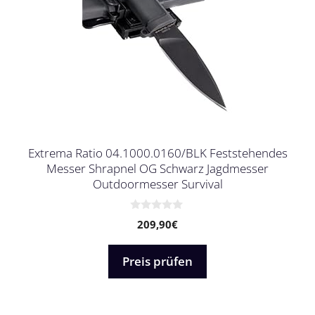
Extrema Ratio 04.1000.0160/BLK Feststehendes
Messer Shrapnel OG Schwarz Jagdmesser
Outdoormesser Survival
0
209,90
€
v
o
n
5
Preis prüfen