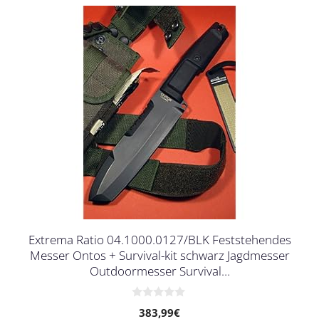
Extrema Ratio 04.1000.0127/BLK Feststehendes
Messer Ontos + Survival-kit schwarz Jagdmesser
Outdoormesser Survival…
0
383,99
€
v