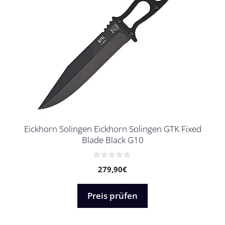
Eickhorn Solingen Eickhorn Solingen GTK Fixed
Blade Black G10
0
279,90
€
v
o
n
5
Preis prüfen