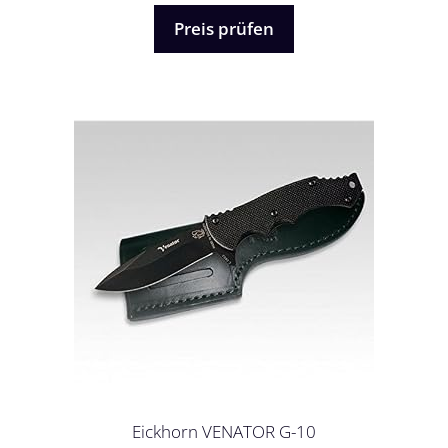
n
5
Preis prüfen
Eickhorn VENATOR G-10