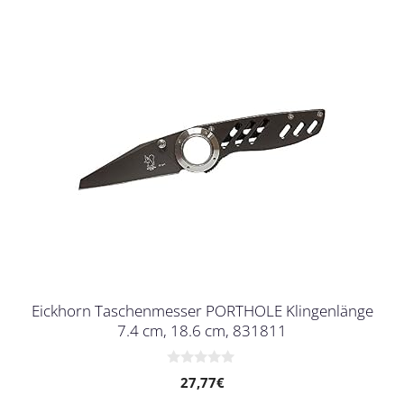
Eickhorn Taschenmesser PORTHOLE Klingenlänge
7.4 cm, 18.6 cm, 831811
0
27,77
€
v
o