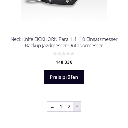
Neck Knife EICKHORN Para 1.4110 Einsatzmesser
Backup Jagdmesser Outdoormesser
0
148,33
€
v
o
n
5
Preis prüfen
←
1
2
3