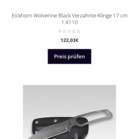
Eickhorn Wolverine Black Verzahnte Klinge 17 cm
1.4110
0
122,03
€
v
o
n
5
Preis prüfen