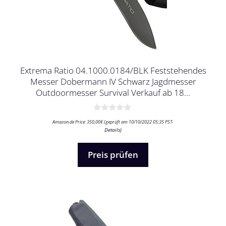
Extrema Ratio 04.1000.0184/BLK Feststehendes
Messer Dobermann IV Schwarz Jagdmesser
Outdoormesser Survival Verkauf ab 18…
0
Amazon.de Price:
350,00
€
(geprüft am 10/10/2022 05:35 PST-
v
Details
)
o
n
5
Preis prüfen