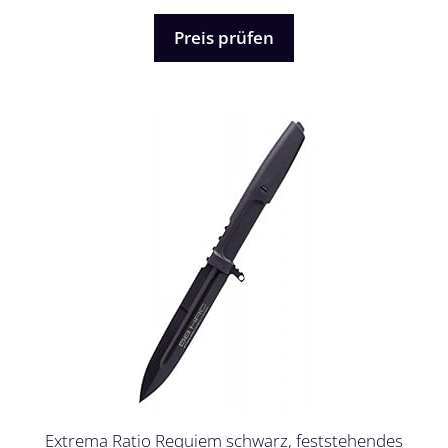
n
5
Preis prüfen
Extrema Ratio Requiem schwarz, feststehendes