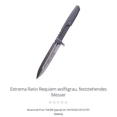
Extrema Ratio Requiem wolfsgrau, feststehendes
Messer
0
Amazon.de Price:
158,99
€
(geprüft am 10/10/2022 05:35 PST-
v
Details
)
o