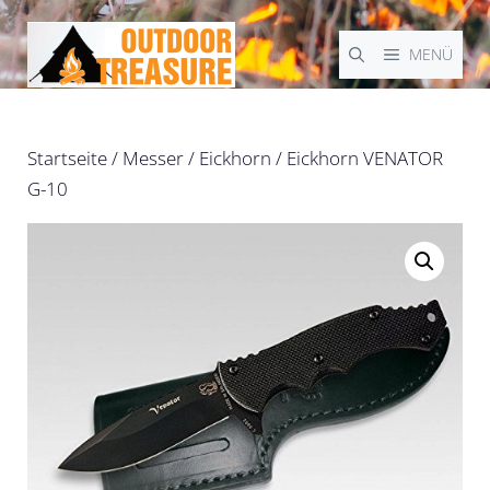
Zum
Inhalt
MENÜ
springen
Startseite
/
Messer
/
Eickhorn
/ Eickhorn VENATOR
G-10