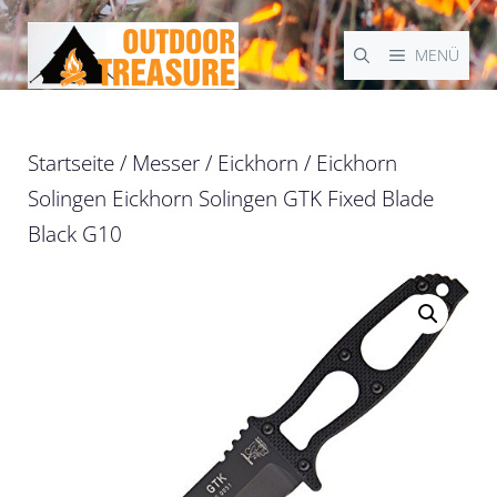
Zum
Inhalt
MENÜ
springen
Startseite
/
Messer
/
Eickhorn
/ Eickhorn
Solingen Eickhorn Solingen GTK Fixed Blade
Black G10