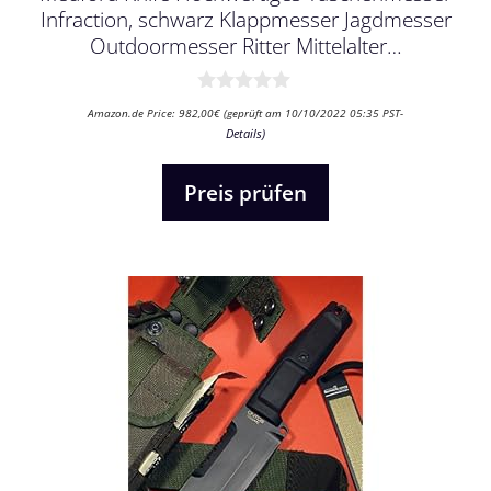
Infraction, schwarz Klappmesser Jagdmesser
Outdoormesser Ritter Mittelalter…
0
Amazon.de Price:
982,00
€
(geprüft am 10/10/2022 05:35 PST-
v
Details
)
o
n
5
Preis prüfen