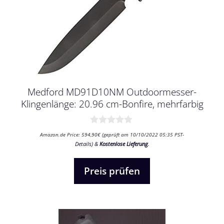
Medford MD91D10NM Outdoormesser-
Klingenlänge: 20.96 cm-Bonfire, mehrfarbig
0
Amazon.de Price:
594,90
€
(geprüft am 10/10/2022 05:35 PST-
v
Details
)
&
Kostenlose Lieferung
.
o
n
5
Preis prüfen