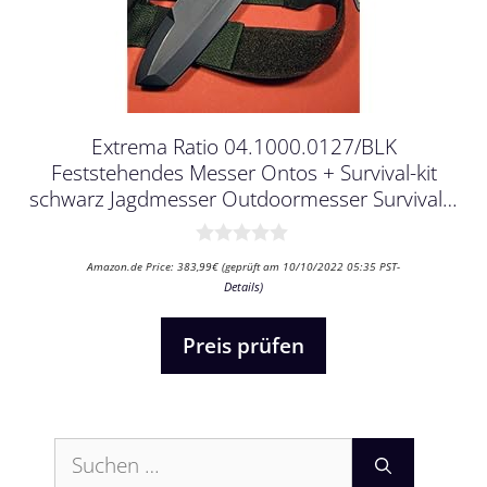
Extrema Ratio 04.1000.0127/BLK
Feststehendes Messer Ontos + Survival-kit
schwarz Jagdmesser Outdoormesser Survival…
0
Amazon.de Price:
383,99
€
(geprüft am 10/10/2022 05:35 PST-
v
Details
)
o
n
5
Preis prüfen
Suchen