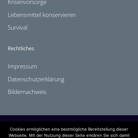
Krisenvorsorge
Lebensmittel konservieren
Survival
Rechtliches
Impressum
Datenschutzerklärung
Bildernachweis
2005-2026 by outdoor-treasure.de
Cookies ermöglichen eine bestmögliche Bereitstellung dieser
Alle Angaben ohne Gewähr. Namentlich gekennzeichnete Artikel oder
Webseite. Mit der Nutzung dieser Seite erklären Sie sich damit
Kommentare stellen nicht unbedingt die Meinung der Redaktion dar. Erwähnte