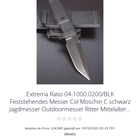
Extrema Ratio 04.1000.0200/BLK
Feststehendes Messer Col Moschin C schwarz
Jagdmesser Outdoormesser Ritter Mittelalter…
0
Amazon.de Price:
234,90
€
(geprüft am 10/10/2022 05:35 PST-
v
Details
)
o