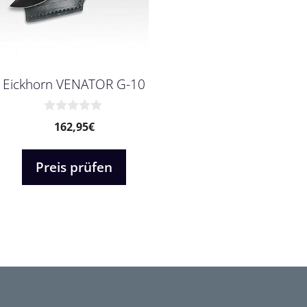
Eickhorn VENATOR G-10
0
162,95
€
v
o
n
Preis prüfen
5