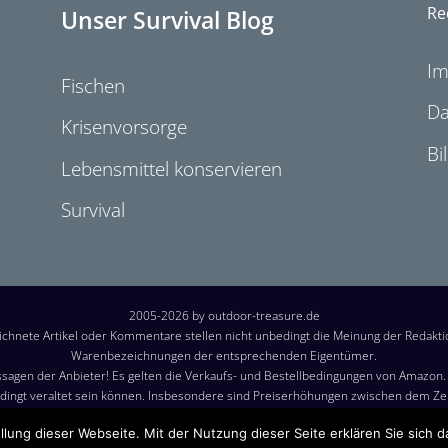
Re
Unser Survival Blog
I
Fischen
Da
Krisenvorsorge
Bi
Lebensmittel konservieren
Survival
2005-2026 by outdoor-treasure.de
chnete Artikel oder Kommentare stellen nicht unbedingt die Meinung der Redakt
Warenbezeichnungen der entsprechenden Eigentümer.
sagen der Anbieter! Es gelten die Verkaufs- und Bestellbedingungen von Amazon. B
ingt veraltet sein können. Insbesondere sind Preiserhöhungen zwischen dem Z
durch den Händler ist der tatsächliche Preis des Produkts, der zum Zeitpunkt de
llung dieser Webseite. Mit der Nutzung dieser Seite erklären Sie sich 
n: Die angezeigten Versandkosten sind, sofern nicht anders angegeben, die Kost