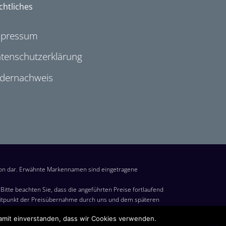
chtliches
mpressum
tenschutzerklärung
ldernachweis
ion dar. Erwähnte Markennamen sind eingetragene
itte beachten Sie, dass die angeführten Preise fortlaufend
eitpunkt der Preisübernahme durch uns und dem späteren
s Kaufs im Warenkorb von Amazon steht. Preise in Euro inkl.
damit einverstanden, dass wir Cookies verwenden.
en für den Versand nach Deutschland. Es gelten jedoch die