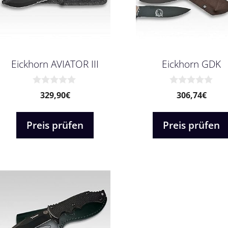
Eickhorn AVIATOR III
Eickhorn GDK
0
0
329,90
€
306,74
€
v
v
o
o
n
n
Preis prüfen
Preis prüfen
5
5