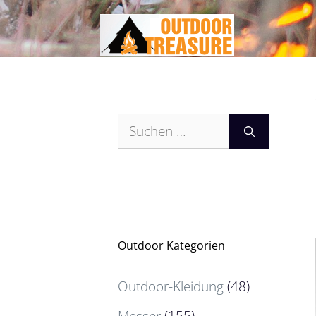
Zum
Inhalt
springen
Suchen
nach:
Outdoor Kategorien
Outdoor-Kleidung
(48)
Messer
(155)