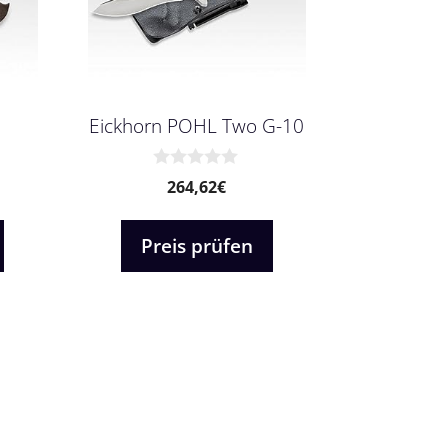
Eickhorn POHL Two G-10
0
264,62
€
v
o
n
Preis prüfen
5