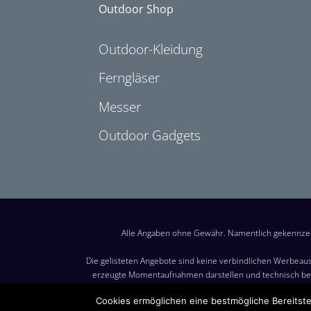
Outdoor Shop
Outdoor-Kleidung
Ferngläser
Messer
Outdoor Gadgets
Alle Angaben ohne Gewähr. Namentlich gekennzei
Die gelisteten Angebote sind keine verbindlichen Werbeaus
erzeugte Momentaufnahmen darstellen und technisch bed
Besuch dieser Website möglich. Maßgeblich für den Verkauf 
Cookies ermöglichen eine bestmögliche Bereitste
MwSt. zzgl. Verpackungs- und Versandkosten. Versandkoste