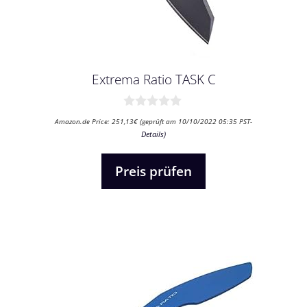
Extrema Ratio TASK C
0
Amazon.de Price:
251,13
€
(geprüft am 10/10/2022 05:35 PST-
v
Details
)
o
n
5
Preis prüfen