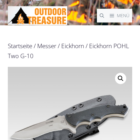
Zum
Inhalt
MENÜ
springen
Startseite
/
Messer
/
Eickhorn
/ Eickhorn POHL
Two G-10