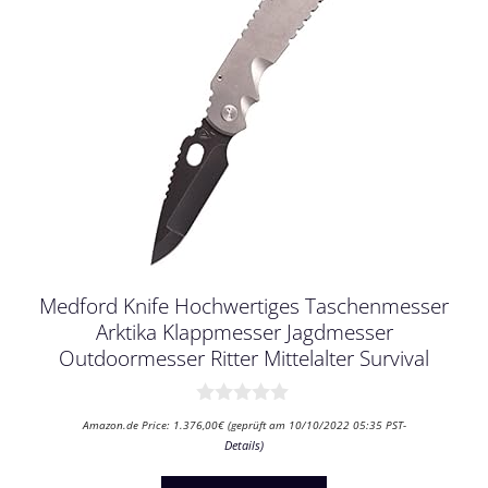
Medford Knife Hochwertiges Taschenmesser
Arktika Klappmesser Jagdmesser
Outdoormesser Ritter Mittelalter Survival
0
Amazon.de Price:
1.376,00
€
(geprüft am 10/10/2022 05:35 PST-
v
Details
)
o
n
5