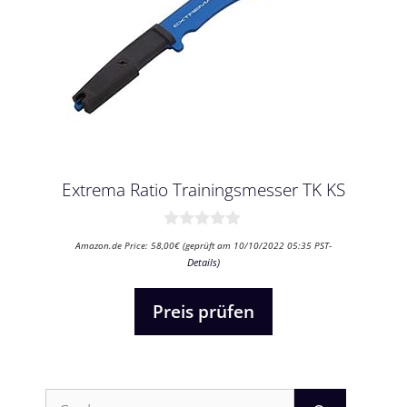
Extrema Ratio Trainingsmesser TK KS
0
Amazon.de Price:
58,00
€
(geprüft am 10/10/2022 05:35 PST-
v
Details
)
o
n
5
Preis prüfen
Suchen