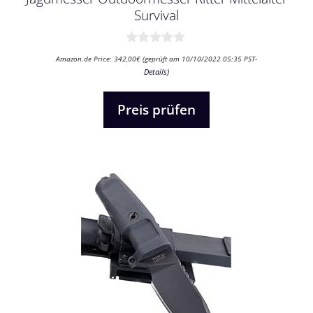
Survival
0
Amazon.de Price:
342,00
€
(geprüft am 10/10/2022 05:35 PST-
v
Details
)
o
n
5
Preis prüfen