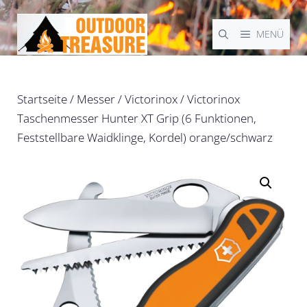
Zum
Inhalt
MENÜ
springen
Startseite
/
Messer
/
Victorinox
/ Victorinox
Taschenmesser Hunter XT Grip (6 Funktionen,
Feststellbare Waidklinge, Kordel) orange/schwarz