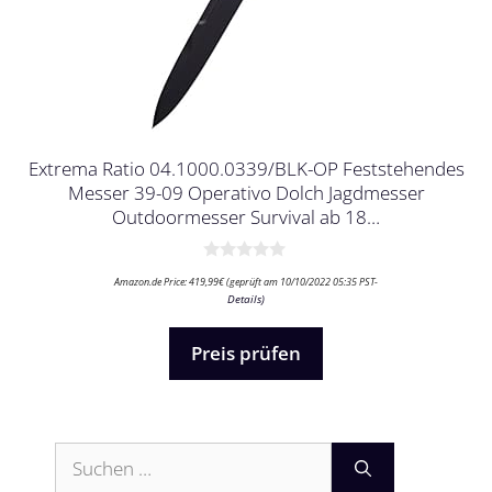
Extrema Ratio 04.1000.0339/BLK-OP Feststehendes
Messer 39-09 Operativo Dolch Jagdmesser
Outdoormesser Survival ab 18…
0
Amazon.de Price:
419,99
€
(geprüft am 10/10/2022 05:35 PST-
v
Details
)
o
n
5
Preis prüfen
Suchen
nach: