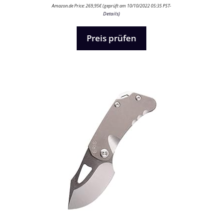
0
Amazon.de Price:
269,95
€
(geprüft am 10/10/2022 05:35 PST-
v
Details
)
o
n
5
Preis prüfen