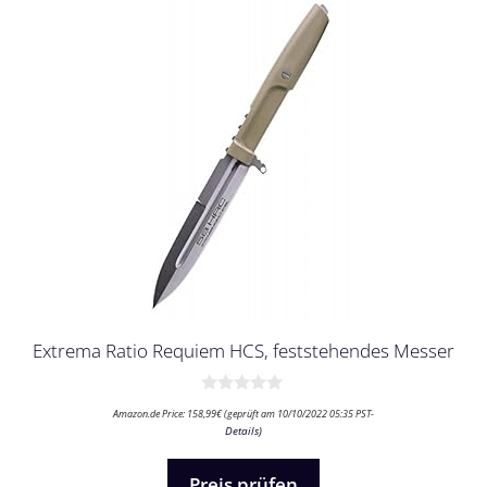
Extrema Ratio Requiem HCS, feststehendes Messer
0
Amazon.de Price:
158,99
€
(geprüft am 10/10/2022 05:35 PST-
v
Details
)
o
n
5
Preis prüfen