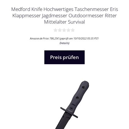
Medford Knife Hochwertiges Taschenmesser Eris
Klappmesser Jagdmesser Outdoormesser Ritter
Mittelalter Survival
0
Amazon.de Price:
786,25
€
(geprüft am 10/10/2022 05:35 PST-
v
Details
)
o
n
5
Preis prüfen