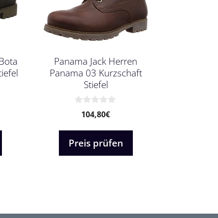
Bota
Panama Jack Herren
iefel
Panama 03 Kurzschaft
Stiefel
0
104,80
€
v
o
n
Preis prüfen
5