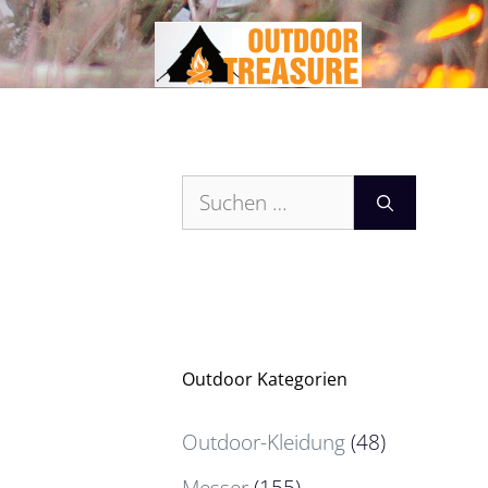
Zum
Inhalt
springen
Suchen
nach:
Outdoor Kategorien
Outdoor-Kleidung
(48)
Messer
(155)