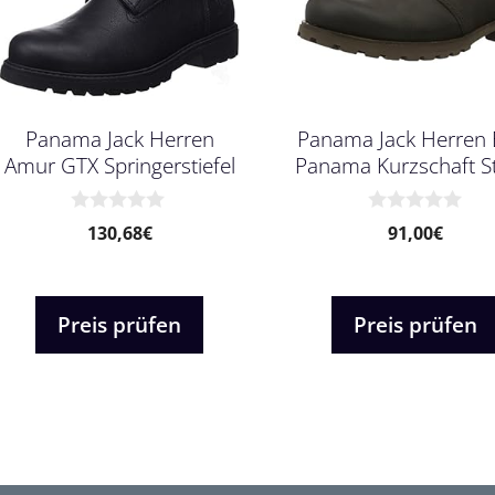
Panama Jack Herren
Panama Jack Herren 
Amur GTX Springerstiefel
Panama Kurzschaft St
0
0
130,68
€
91,00
€
v
v
o
o
n
n
5
5
Preis prüfen
Preis prüfen