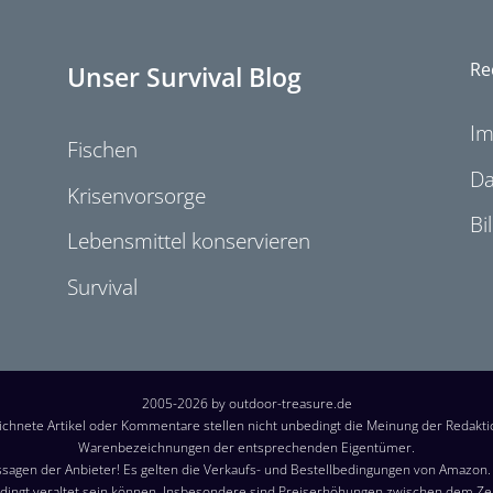
Re
Unser Survival Blog
I
Fischen
Da
Krisenvorsorge
Bi
Lebensmittel konservieren
Survival
2005-2026 by outdoor-treasure.de
chnete Artikel oder Kommentare stellen nicht unbedingt die Meinung der Redakt
Warenbezeichnungen der entsprechenden Eigentümer.
sagen der Anbieter! Es gelten die Verkaufs- und Bestellbedingungen von Amazon. B
ingt veraltet sein können. Insbesondere sind Preiserhöhungen zwischen dem Z