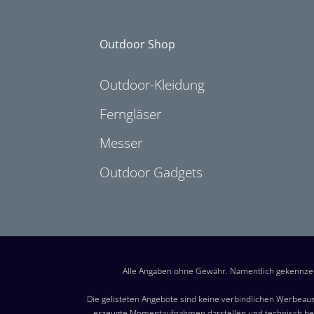
Outdoor Shop
Outdoor-Kleidung
Ferngläser
Messer
Outdoor Gadgets
Alle Angaben ohne Gewähr. Namentlich gekennzei
Die gelisteten Angebote sind keine verbindlichen Werbeaus
erzeugte Momentaufnahmen darstellen und technisch bed