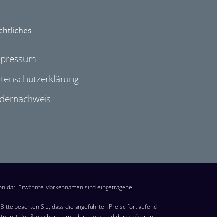
chtliches
mpressum
tenschutzerklärung
ldernachweis
ion dar. Erwähnte Markennamen sind eingetragene
itte beachten Sie, dass die angeführten Preise fortlaufend
eitpunkt der Preisübernahme durch uns und dem späteren