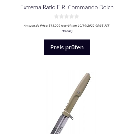
Extrema Ratio E.R. Commando Dolch
0
Amazon.de Price:
518,00
€
(geprüft am 10/10/2022 05:35 PST-
v
Details
)
o
n
5
Preis prüfen