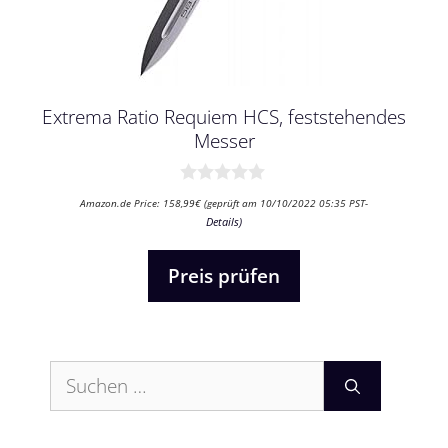
Extrema Ratio Requiem HCS, feststehendes
Messer
0
Amazon.de Price:
158,99
€
(geprüft am 10/10/2022 05:35 PST-
v
Details
)
o
n
5
Preis prüfen
Suchen
nach: