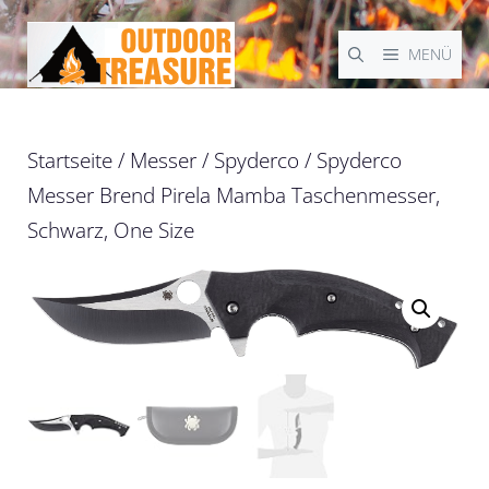
Zum
Inhalt
MENÜ
springen
Startseite
/
Messer
/
Spyderco
/ Spyderco
Messer Brend Pirela Mamba Taschenmesser,
Schwarz, One Size