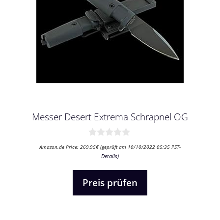
Messer Desert Extrema Schrapnel OG
0
Amazon.de Price:
269,95
€
(geprüft am 10/10/2022 05:35 PST-
v
Details
)
o
n
5
Preis prüfen