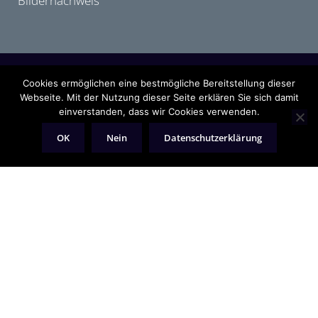
Bildernachweis
2005-2026 by outdoor-treasure.de
Cookies ermöglichen eine bestmögliche Bereitstellung dieser
Alle Angaben ohne Gewähr. Namentlich gekennzeichnete Artikel oder
Webseite. Mit der Nutzung dieser Seite erklären Sie sich damit
Kommentare stellen nicht unbedingt die Meinung der Redaktion dar. Erwähnte
einverstanden, dass wir Cookies verwenden.
Markennamen sind eingetragene Warenbezeichnungen der entsprechenden
Eigentümer.
OK
Nein
Datenschutzerklärung
Die gelisteten Angebote sind keine verbindlichen Werbeaussagen der
Anbieter! Es gelten die Verkaufs- und Bestellbedingungen von Amazon. Bitte
beachten Sie, dass die angeführten Preise fortlaufend erzeugte
Momentaufnahmen darstellen und technisch bedingt veraltet sein können.
Insbesondere sind Preiserhöhungen zwischen dem Zeitpunkt der
Preisübernahme durch uns und dem späteren Besuch dieser Website
möglich. Maßgeblich für den Verkauf durch den Händler ist der tatsächliche
Preis des Produkts, der zum Zeitpunkt des Kaufs im Warenkorb von Amazon
steht. Preise in Euro inkl. MwSt. zzgl. Verpackungs- und Versandkosten.
Versandkosten: Die angezeigten Versandkosten sind, sofern nicht anders
angegeben, die Kosten für den Versand nach Deutschland. Es gelten jedoch
die im Warenkorb von Amazon angezeigten Liefer- und Versandkosten.
Produktbilder: Die angezeigten Bilder werden von den jeweiligen Händler