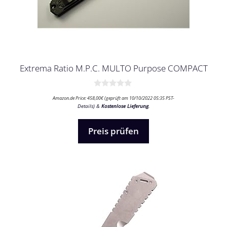
Extrema Ratio M.P.C. MULTO Purpose COMPACT
0
Amazon.de Price:
458,00
€
(geprüft am 10/10/2022 05:35 PST-
v
Details
)
&
Kostenlose Lieferung
.
o
n
5
Preis prüfen