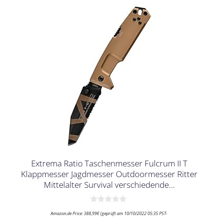
Extrema Ratio Taschenmesser Fulcrum II T
Klappmesser Jagdmesser Outdoormesser Ritter
Mittelalter Survival verschiedende…
0
Amazon.de Price:
388,99
€
(geprüft am 10/10/2022 05:35 PST-
v