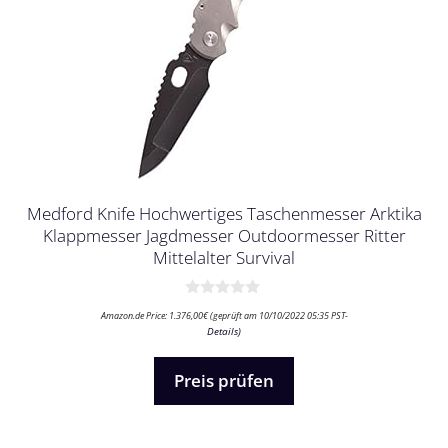
Medford Knife Hochwertiges Taschenmesser Arktika
Klappmesser Jagdmesser Outdoormesser Ritter
Mittelalter Survival
0
Amazon.de Price:
1.376,00
€
(geprüft am 10/10/2022 05:35 PST-
v
Details
)
o
n
5
Preis prüfen