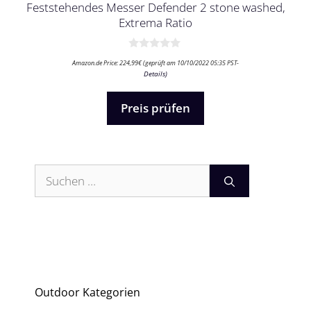
Feststehendes Messer Defender 2 stone washed,
Extrema Ratio
0
Amazon.de Price:
224,99
€
(geprüft am 10/10/2022 05:35 PST-
v
Details
)
o
n
5
Preis prüfen
Suchen
nach:
Outdoor Kategorien