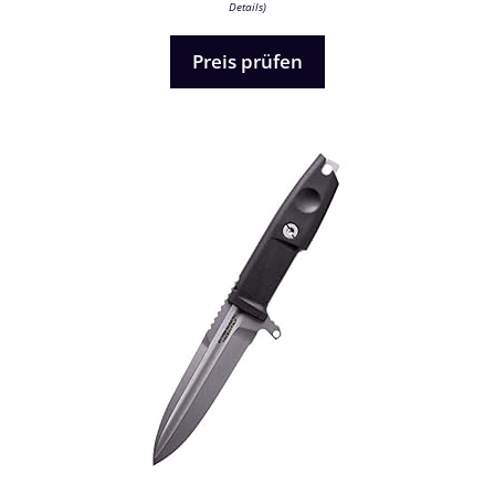
Details
)
o
n
5
Preis prüfen