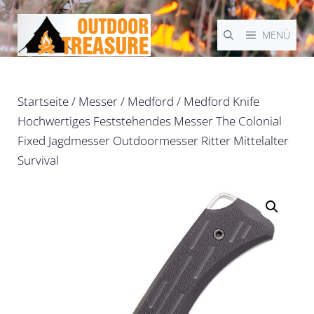
Zum
Inhalt
MENÜ
springen
Startseite
/
Messer
/
Medford
/ Medford Knife
Hochwertiges Feststehendes Messer The Colonial
Fixed Jagdmesser Outdoormesser Ritter Mittelalter
Survival