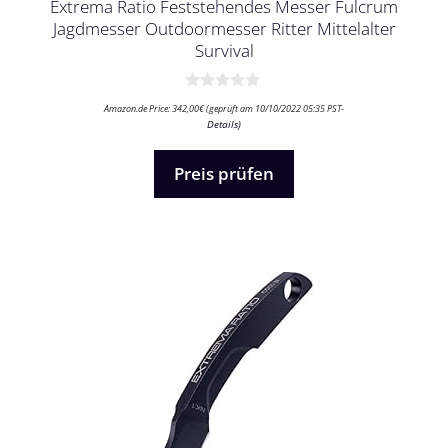
Extrema Ratio Feststehendes Messer Fulcrum
Jagdmesser Outdoormesser Ritter Mittelalter
Survival
0
Amazon.de Price:
342,00
€
(geprüft am 10/10/2022 05:35 PST-
v
Details
)
o
n
5
Preis prüfen