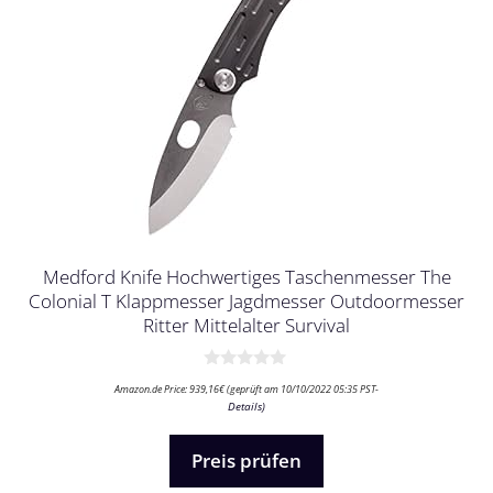
Medford Knife Hochwertiges Taschenmesser The
Colonial T Klappmesser Jagdmesser Outdoormesser
Ritter Mittelalter Survival
0
Amazon.de Price:
939,16
€
(geprüft am 10/10/2022 05:35 PST-
v
Details
)
o
n
5
Preis prüfen