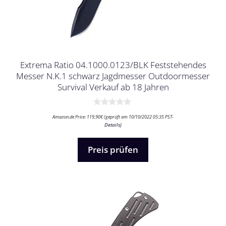
Extrema Ratio 04.1000.0123/BLK Feststehendes
Messer N.K.1 schwarz Jagdmesser Outdoormesser
Survival Verkauf ab 18 Jahren
0
Amazon.de Price:
119,90
€
(geprüft am 10/10/2022 05:35 PST-
v
Details
)
o
n
5
Preis prüfen