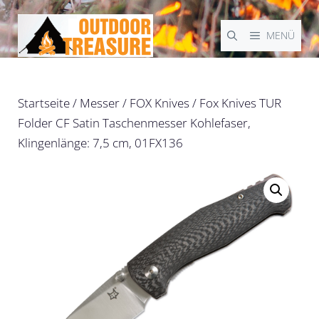
Zum
Inhalt
MENÜ
springen
Startseite
/
Messer
/
FOX Knives
/ Fox Knives TUR
Folder CF Satin Taschenmesser Kohlefaser,
Klingenlänge: 7,5 cm, 01FX136