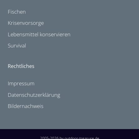
Fischen
Krisenvorsorge
Lebensmittel konservieren
Survival
Rechtliches
Impressum
Datenschutzerklärung
Bildernachweis
2005-2026 by outdoor-treasure.de