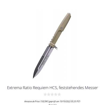
Extrema Ratio Requiem HCS, feststehendes Messer
0
Amazon.de Price:
158,99
€
(geprüft am 10/10/2022 05:35 PST-
v
Details
)