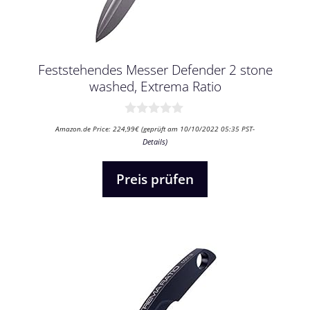
Feststehendes Messer Defender 2 stone
washed, Extrema Ratio
0
Amazon.de Price:
224,99
€
(geprüft am 10/10/2022 05:35 PST-
v
Details
)
o
n
5
Preis prüfen