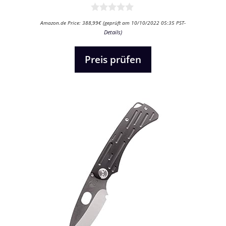
0
Amazon.de Price:
388,99
€
(geprüft am 10/10/2022 05:35 PST-
v
Details
)
o
n
5
Preis prüfen