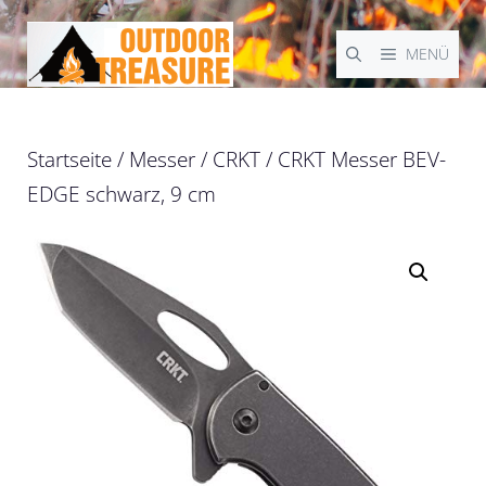
Zum
Inhalt
MENÜ
springen
Startseite
/
Messer
/
CRKT
/ CRKT Messer BEV-
EDGE schwarz, 9 cm