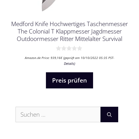
Medford Knife Hochwertiges Taschenmesser
The Colonial T Klappmesser Jagdmesser
Outdoormesser Ritter Mittelalter Survival
0
Amazon.de Price:
939,16
€
(geprüft am 10/10/2022 05:35 PST-
v
Details
)
o
n
5
Preis prüfen
Suchen
nach: