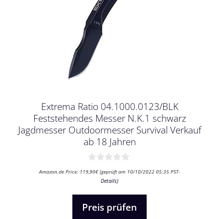
Extrema Ratio 04.1000.0123/BLK
Feststehendes Messer N.K.1 schwarz
Jagdmesser Outdoormesser Survival Verkauf
ab 18 Jahren
0
Amazon.de Price:
119,90
€
(geprüft am 10/10/2022 05:35 PST-
v
Details
)
o
n
5
Preis prüfen