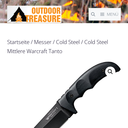
Zum
Inhalt
MENÜ
springen
Startseite
/
Messer
/
Cold Steel
/ Cold Steel
Mittlere Warcraft Tanto