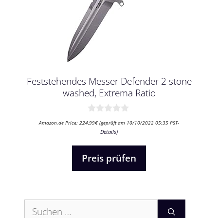
Feststehendes Messer Defender 2 stone
washed, Extrema Ratio
0
Amazon.de Price:
224,99
€
(geprüft am 10/10/2022 05:35 PST-
v
Details
)
o
n
5
Preis prüfen
Suchen