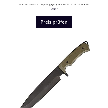
0
Amazon.de Price:
119,90
€
(geprüft am 10/10/2022 05:35 PST-
v
Details
)
o
n
5
Preis prüfen