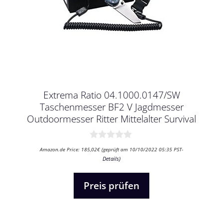
Extrema Ratio 04.1000.0147/SW
Taschenmesser BF2 V Jagdmesser
Outdoormesser Ritter Mittelalter Survival
0
Amazon.de Price:
185,02
€
(geprüft am 10/10/2022 05:35 PST-
v
Details
)
o
n
5
Preis prüfen