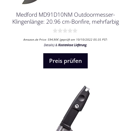
Medford MD91D10NM Outdoormesser-
Klingenlänge: 20.96 cm-Bonfire, mehrfarbig
0
Amazon.de Price:
594,90
€
(geprüft am 10/10/2022 05:35 PST-
v
Details
)
&
Kostenlose Lieferung
.
o
n
5
Preis prüfen