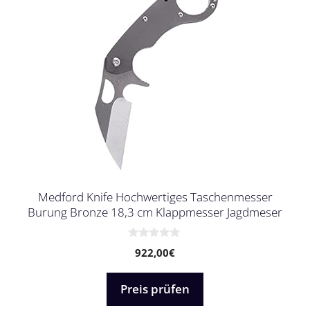
Medford Knife Hochwertiges Taschenmesser
Burung Bronze 18,3 cm Klappmesser Jagdmeser
0
922,00
€
v
o
n
5
Preis prüfen