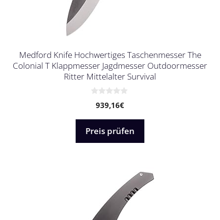
Medford Knife Hochwertiges Taschenmesser The
Colonial T Klappmesser Jagdmesser Outdoormesser
Ritter Mittelalter Survival
0
939,16
€
v
o
n
5
Preis prüfen