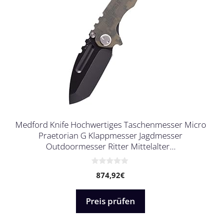
Medford Knife Hochwertiges Taschenmesser Micro
Praetorian G Klappmesser Jagdmesser
Outdoormesser Ritter Mittelalter…
0
874,92
€
v
o
n
5
Preis prüfen