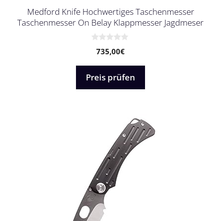
Medford Knife Hochwertiges Taschenmesser
Taschenmesser On Belay Klappmesser Jagdmeser
0
735,00
€
v
o
n
5
Preis prüfen