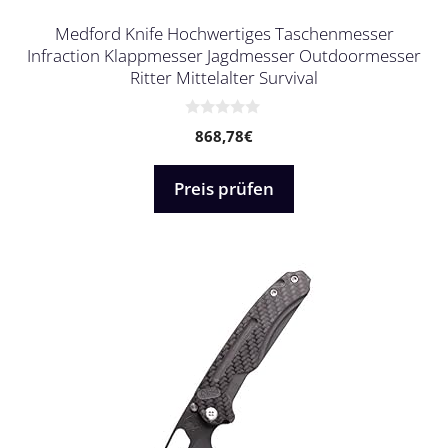
Medford Knife Hochwertiges Taschenmesser
Infraction Klappmesser Jagdmesser Outdoormesser
Ritter Mittelalter Survival
0
868,78
€
v
o
n
5
Preis prüfen