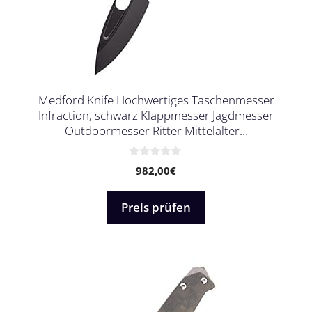
Medford Knife Hochwertiges Taschenmesser
Infraction, schwarz Klappmesser Jagdmesser
Outdoormesser Ritter Mittelalter…
0
982,00
€
v
o
n
5
Preis prüfen