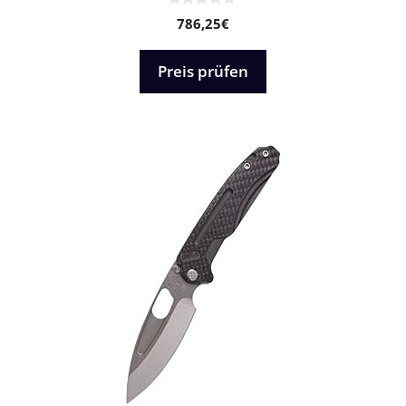
0
786,25
€
v
o
n
5
Preis prüfen