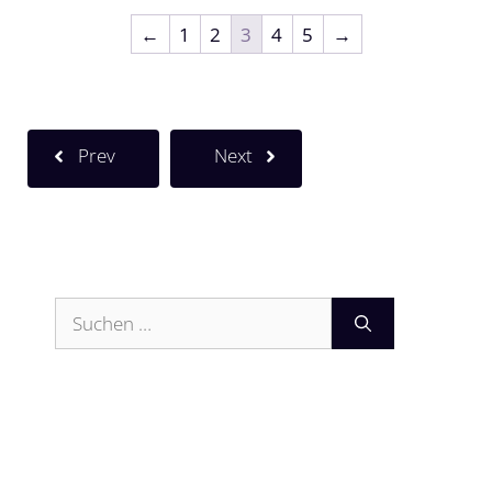
←
1
2
3
4
5
→
Prev
Next
Suchen
nach: