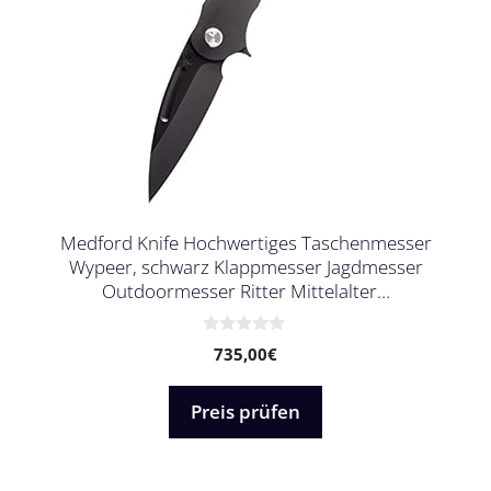
Medford Knife Hochwertiges Taschenmesser
Wypeer, schwarz Klappmesser Jagdmesser
Outdoormesser Ritter Mittelalter…
0
735,00
€
v
o
n
5
Preis prüfen