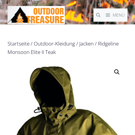
Zum
Inhalt
MENÜ
springen
Startseite
/
Outdoor-Kleidung
/
Jacken
/ Ridgeline
Monsoon Elite II Teak