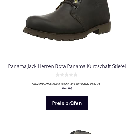
Panama Jack Herren Bota Panama Kurzschaft Stiefel
0
Amazon.de Price:
91,00
€
(geprüft am 10/10/2022 05:37 PST-
v
Details
)
o
n
5
Preis prüfen