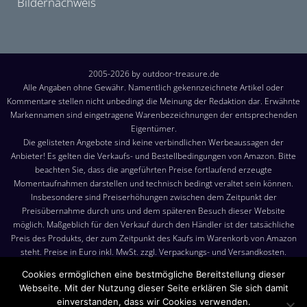
Bildernachweis
2005-2026 by outdoor-treasure.de
Alle Angaben ohne Gewähr. Namentlich gekennzeichnete Artikel oder
Kommentare stellen nicht unbedingt die Meinung der Redaktion dar. Erwähnte
Markennamen sind eingetragene Warenbezeichnungen der entsprechenden
Eigentümer.
Die gelisteten Angebote sind keine verbindlichen Werbeaussagen der
Anbieter! Es gelten die Verkaufs- und Bestellbedingungen von Amazon. Bitte
beachten Sie, dass die angeführten Preise fortlaufend erzeugte
Momentaufnahmen darstellen und technisch bedingt veraltet sein können.
Insbesondere sind Preiserhöhungen zwischen dem Zeitpunkt der
Preisübernahme durch uns und dem späteren Besuch dieser Website
möglich. Maßgeblich für den Verkauf durch den Händler ist der tatsächliche
Preis des Produkts, der zum Zeitpunkt des Kaufs im Warenkorb von Amazon
steht. Preise in Euro inkl. MwSt. zzgl. Verpackungs- und Versandkosten.
Versandkosten: Die angezeigten Versandkosten sind, sofern nicht anders
Cookies ermöglichen eine bestmögliche Bereitstellung dieser
angegeben, die Kosten für den Versand nach Deutschland. Es gelten jedoch
Webseite. Mit der Nutzung dieser Seite erklären Sie sich damit
die im Warenkorb von Amazon angezeigten Liefer- und Versandkosten.
einverstanden, dass wir Cookies verwenden.
Produktbilder: Die angezeigten Bilder werden von den jeweiligen Händler