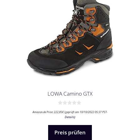
LOWA Camino GTX
0
Amazon.de Price:
222,85
€
(geprüft am 10/10/2022 05:37 PST-
v
Details
)
o
n
5
Preis prüfen