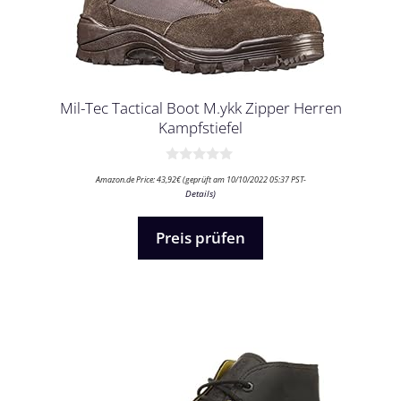
Mil-Tec Tactical Boot M.ykk Zipper Herren
Kampfstiefel
0
Amazon.de Price:
43,92
€
(geprüft am 10/10/2022 05:37 PST-
v
Details
)
o
n
5
Preis prüfen