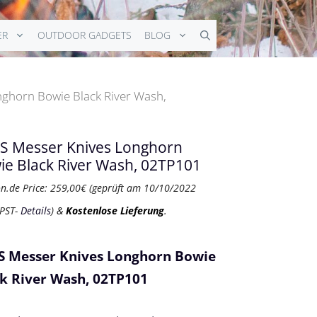
ER
OUTDOOR GADGETS
BLOG
ghorn Bowie Black River Wash,
S Messer Knives Longhorn
ie Black River Wash, 02TP101
n.de Price:
259,00
€
(geprüft am 10/10/2022
 PST-
Details
)
&
Kostenlose Lieferung
.
S Messer Knives Longhorn Bowie
k River Wash, 02TP101