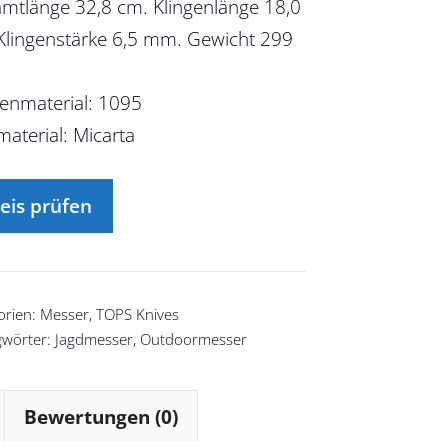
mtlänge 32,8 cm. Klingenlänge 18,0
Klingenstärke 6,5 mm. Gewicht 299
genmaterial: 1095
material: Micarta
eis prüfen
orien:
Messer
,
TOPS Knives
gwörter:
Jagdmesser
,
Outdoormesser
Bewertungen (0)