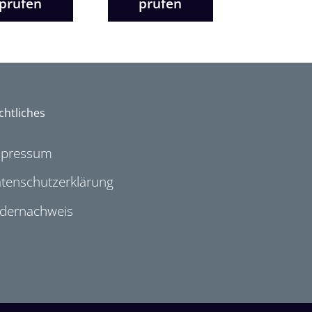
prüfen
prüfen
chtliches
mpressum
tenschutzerklärung
ldernachweis