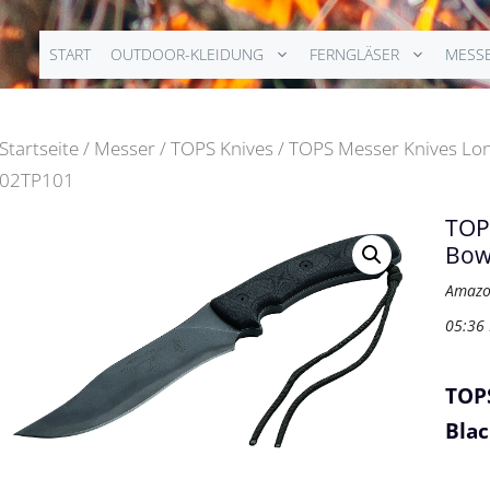
START
OUTDOOR-KLEIDUNG
FERNGLÄSER
MESS
Startseite
/
Messer
/
TOPS Knives
/ TOPS Messer Knives Lon
02TP101
TOP
Bow
Amazo
05:36
TOP
Blac