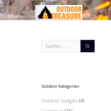
Zum
Inhalt
springen
Suchen
nach:
Outdoor Kategorien
Outdoor Gadgets
(4)
Ferngläser
(25)