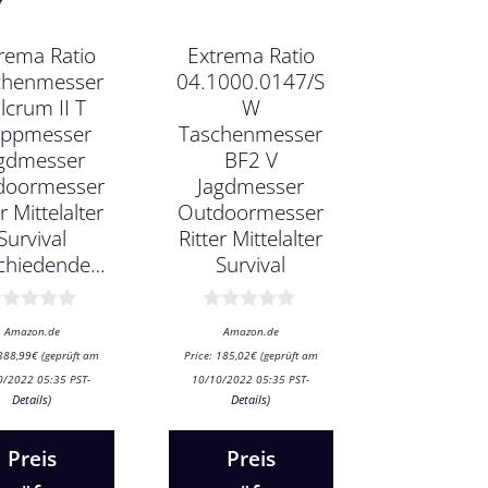
rema Ratio
Extrema Ratio
chenmesser
04.1000.0147/S
lcrum II T
W
appmesser
Taschenmesser
gdmesser
BF2 V
doormesser
Jagdmesser
r Mittelalter
Outdoormesser
Survival
Ritter Mittelalter
chiedende…
Survival
0
Amazon.de
Amazon.de
v
388,99
€
(geprüft am
Price:
185,02
€
(geprüft am
o
n
0/2022 05:35 PST-
10/10/2022 05:35 PST-
5
Details
)
Details
)
Preis
Preis