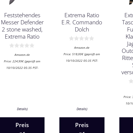
Feststehendes
Extrema Ratio
Ext
Messer Defender
E.R. Commando
Tas
2 stone washed,
Dolch
Fu
Extrema Ratio
Kl
Ja
0
Amazon.de
Out
v
0
Price:
518,00
€
(geprüft am
o
Amazon.de
Ritte
v
n
10/10/2022 05:35 PST-
Price:
224,99
€
(geprüft am
o
5
n
10/10/2022 05:35 PST-
vers
5
0
v
Price:
o
n
10/1
5
Details
)
Details
)
Preis
Preis