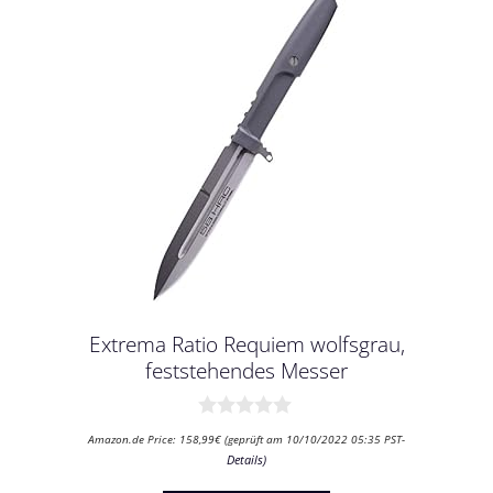
Extrema Ratio Requiem wolfsgrau,
feststehendes Messer
0
Amazon.de Price:
158,99
€
(geprüft am 10/10/2022 05:35 PST-
v
Details
)
o
n