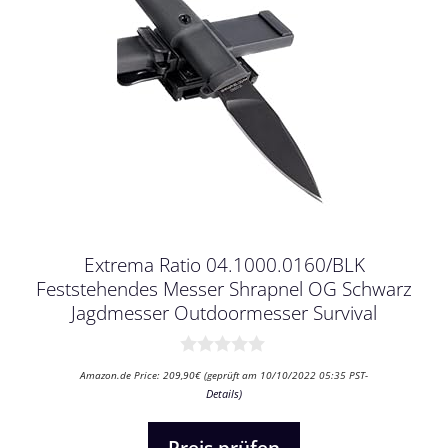
Extrema Ratio 04.1000.0160/BLK
Feststehendes Messer Shrapnel OG Schwarz
Jagdmesser Outdoormesser Survival
0
Amazon.de Price:
209,90
€
(geprüft am 10/10/2022 05:35 PST-
v
Details
)
o
n
5
Preis prüfen