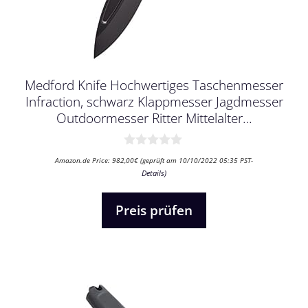
Medford Knife Hochwertiges Taschenmesser
Infraction, schwarz Klappmesser Jagdmesser
Outdoormesser Ritter Mittelalter…
0
Amazon.de Price:
982,00
€
(geprüft am 10/10/2022 05:35 PST-
v
Details
)
o
n
5
Preis prüfen