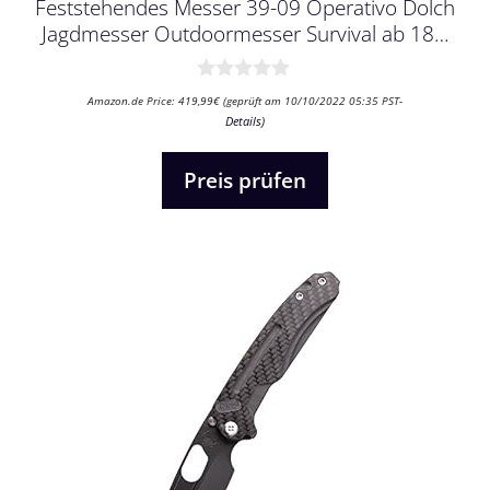
Feststehendes Messer 39-09 Operativo Dolch
Jagdmesser Outdoormesser Survival ab 18…
0
Amazon.de Price:
419,99
€
(geprüft am 10/10/2022 05:35 PST-
v
Details
)
o
n
5
Preis prüfen