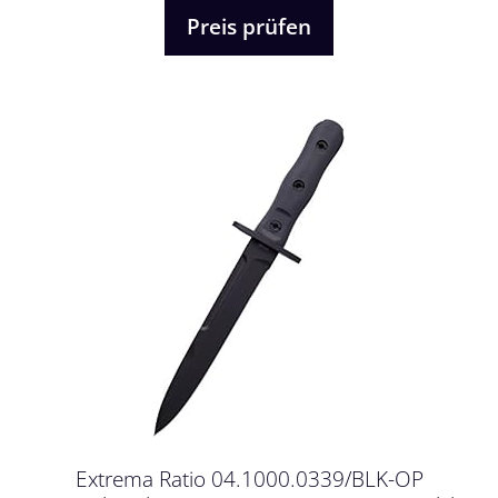
5
Preis prüfen
Extrema Ratio 04.1000.0339/BLK-OP