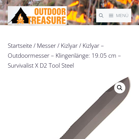
Zum
Inhalt
MENÜ
springen
Startseite
/
Messer
/
Kizlyar
/ Kizlyar –
Outdoormesser – Klingenlänge: 19.05 cm –
Survivalist X D2 Tool Steel