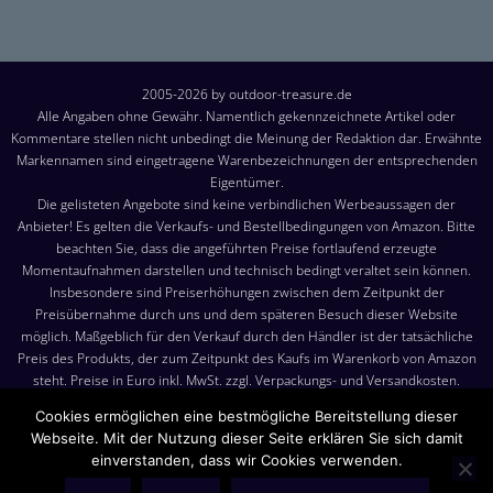
2005-2026 by outdoor-treasure.de
Alle Angaben ohne Gewähr. Namentlich gekennzeichnete Artikel oder
Kommentare stellen nicht unbedingt die Meinung der Redaktion dar. Erwähnte
Markennamen sind eingetragene Warenbezeichnungen der entsprechenden
Eigentümer.
Die gelisteten Angebote sind keine verbindlichen Werbeaussagen der
Anbieter! Es gelten die Verkaufs- und Bestellbedingungen von Amazon. Bitte
beachten Sie, dass die angeführten Preise fortlaufend erzeugte
Momentaufnahmen darstellen und technisch bedingt veraltet sein können.
Insbesondere sind Preiserhöhungen zwischen dem Zeitpunkt der
Preisübernahme durch uns und dem späteren Besuch dieser Website
möglich. Maßgeblich für den Verkauf durch den Händler ist der tatsächliche
Preis des Produkts, der zum Zeitpunkt des Kaufs im Warenkorb von Amazon
steht. Preise in Euro inkl. MwSt. zzgl. Verpackungs- und Versandkosten.
Versandkosten: Die angezeigten Versandkosten sind, sofern nicht anders
Cookies ermöglichen eine bestmögliche Bereitstellung dieser
angegeben, die Kosten für den Versand nach Deutschland. Es gelten jedoch
Webseite. Mit der Nutzung dieser Seite erklären Sie sich damit
die im Warenkorb von Amazon angezeigten Liefer- und Versandkosten.
einverstanden, dass wir Cookies verwenden.
Produktbilder: Die angezeigten Bilder werden von den jeweiligen Händler
oder Hersteller bereitgestellt. Das gelieferte Produkt kann von den Bildern