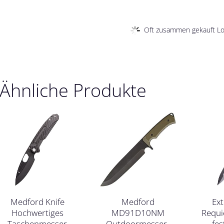
Oft zusammen gekauft Loa
Ähnliche Produkte
Medford Knife
Medford
Ex
Hochwertiges
MD91D10NM
Requi
Taschenmesser
Outdoormesser-
fe