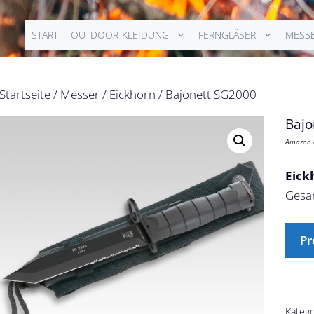
START
OUTDOOR-KLEIDUNG
FERNGLÄSER
MESS
Startseite
/
Messer
/
Eickhorn
/ Bajonett SG2000
Bajo
Amazon.
Eick
Gesam
Pr
Katego