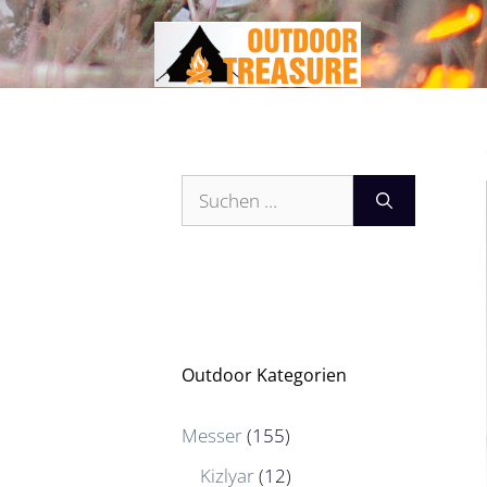
Zum
Inhalt
springen
Suchen
nach:
Outdoor Kategorien
Messer
(155)
Kizlyar
(12)