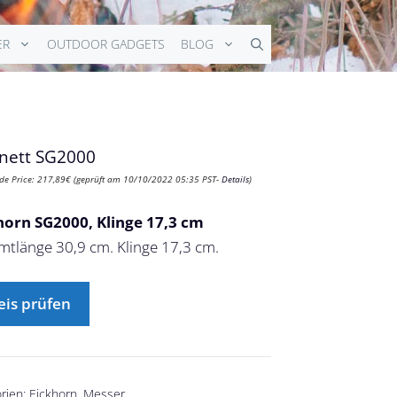
ER
OUTDOOR GADGETS
BLOG
nett SG2000
de Price:
217,89
€
(geprüft am 10/10/2022 05:35 PST-
Details
)
horn SG2000, Klinge 17,3 cm
tlänge 30,9 cm. Klinge 17,3 cm.
eis prüfen
rien:
Eickhorn
,
Messer