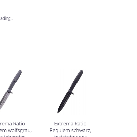
ding...
trema Ratio
Extrema Ratio
em wolfsgrau,
Requiem schwarz,
ststehendes
feststehendes