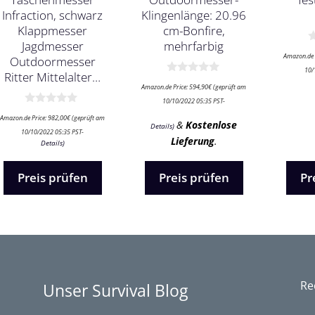
Infraction, schwarz
Klingenlänge: 20.96
Klappmesser
cm-Bonfire,
Jagdmesser
mehrfarbig
0
Amazon.de 
Outdoormesser
v
o
10/
Ritter Mittelalter…
n
0
Amazon.de Price:
594,90
€
(geprüft am
5
v
o
10/10/2022 05:35 PST-
n
0
Amazon.de Price:
982,00
€
(geprüft am
5
v
&
Kostenlose
Details
)
o
10/10/2022 05:35 PST-
Lieferung
.
n
Details
)
5
Preis prüfen
Preis prüfen
Pr
Re
Unser Survival Blog