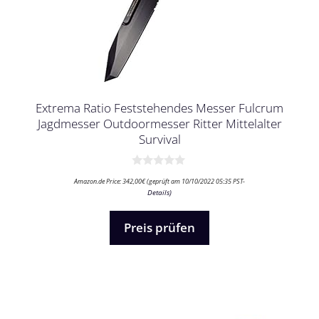
Extrema Ratio Feststehendes Messer Fulcrum
Jagdmesser Outdoormesser Ritter Mittelalter
Survival
0
Amazon.de Price:
342,00
€
(geprüft am 10/10/2022 05:35 PST-
v
Details
)
o
n
5
Preis prüfen