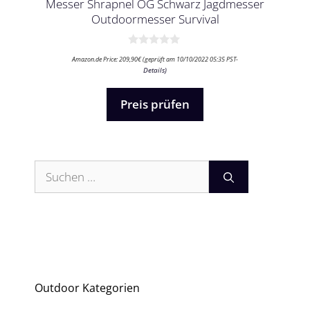
Messer Shrapnel OG Schwarz Jagdmesser
Outdoormesser Survival
0
Amazon.de Price:
209,90
€
(geprüft am 10/10/2022 05:35 PST-
v
Details
)
o
n
5
Preis prüfen
Suchen
nach:
Outdoor Kategorien