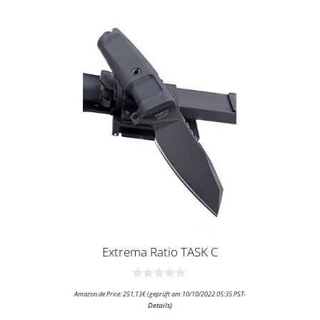
Extrema Ratio TASK C
0
Amazon.de Price:
251,13
€
(geprüft am 10/10/2022 05:35 PST-
v
Details
)
o
n