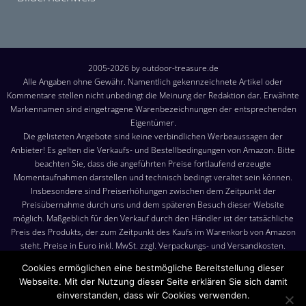
2005-2026 by outdoor-treasure.de
Alle Angaben ohne Gewähr. Namentlich gekennzeichnete Artikel oder
Kommentare stellen nicht unbedingt die Meinung der Redaktion dar. Erwähnte
Markennamen sind eingetragene Warenbezeichnungen der entsprechenden
Eigentümer.
Die gelisteten Angebote sind keine verbindlichen Werbeaussagen der
Anbieter! Es gelten die Verkaufs- und Bestellbedingungen von Amazon. Bitte
beachten Sie, dass die angeführten Preise fortlaufend erzeugte
Momentaufnahmen darstellen und technisch bedingt veraltet sein können.
Insbesondere sind Preiserhöhungen zwischen dem Zeitpunkt der
Preisübernahme durch uns und dem späteren Besuch dieser Website
möglich. Maßgeblich für den Verkauf durch den Händler ist der tatsächliche
Preis des Produkts, der zum Zeitpunkt des Kaufs im Warenkorb von Amazon
steht. Preise in Euro inkl. MwSt. zzgl. Verpackungs- und Versandkosten.
Versandkosten: Die angezeigten Versandkosten sind, sofern nicht anders
Cookies ermöglichen eine bestmögliche Bereitstellung dieser
angegeben, die Kosten für den Versand nach Deutschland. Es gelten jedoch
Webseite. Mit der Nutzung dieser Seite erklären Sie sich damit
die im Warenkorb von Amazon angezeigten Liefer- und Versandkosten.
einverstanden, dass wir Cookies verwenden.
Produktbilder: Die angezeigten Bilder werden von den jeweiligen Händler