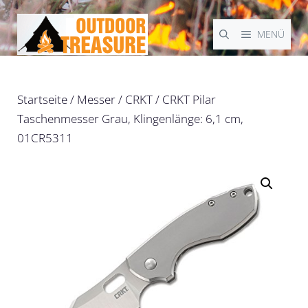
Zum
Inhalt
MENÜ
springen
Startseite
/
Messer
/
CRKT
/ CRKT Pilar
Taschenmesser Grau, Klingenlänge: 6,1 cm,
01CR5311