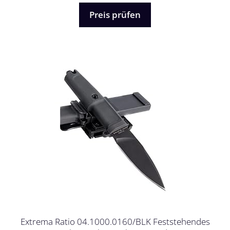
5
Preis prüfen
Extrema Ratio 04.1000.0160/BLK Feststehendes