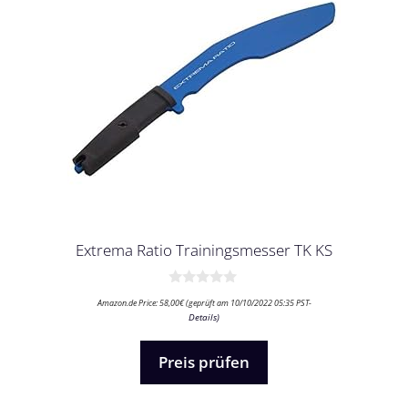
Extrema Ratio Trainingsmesser TK KS
0
Amazon.de Price:
58,00
€
(geprüft am 10/10/2022 05:35 PST-
v
Details
)
o
n
5
Preis prüfen