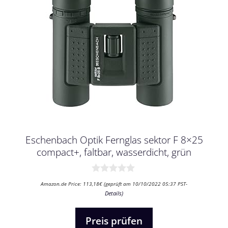
Eschenbach Optik Fernglas sektor F 8×25
compact+, faltbar, wasserdicht, grün
0
Amazon.de Price:
113,18
€
(geprüft am 10/10/2022 05:37 PST-
v
Details
)
o
n
5
Preis prüfen