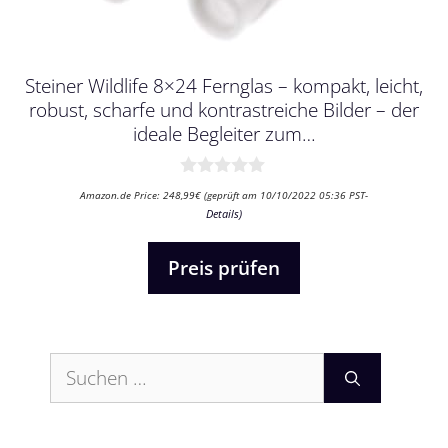
Steiner Wildlife 8×24 Fernglas – kompakt, leicht,
robust, scharfe und kontrastreiche Bilder – der
ideale Begleiter zum…
0
Amazon.de Price:
248,99
€
(geprüft am 10/10/2022 05:36 PST-
v
Details
)
o
n
5
Preis prüfen
Suchen
nach: