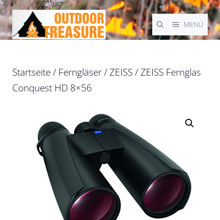
Zum
Inhalt
MENÜ
springen
Startseite
/
Ferngläser
/
ZEISS
/ ZEISS Fernglas
Conquest HD 8×56