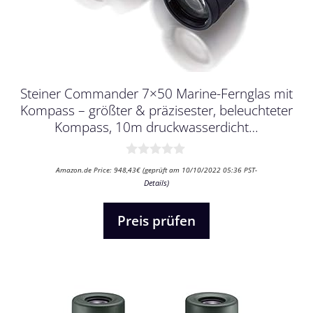
Steiner Commander 7×50 Marine-Fernglas mit
Kompass – größter & präzisester, beleuchteter
Kompass, 10m druckwasserdicht…
0
Amazon.de Price:
948,43
€
(geprüft am 10/10/2022 05:36 PST-
v
Details
)
o
n
5
Preis prüfen