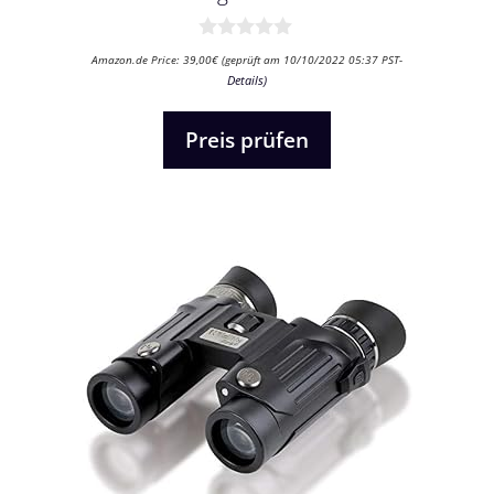
0
Amazon.de Price:
39,00
€
(geprüft am 10/10/2022 05:37 PST-
v
Details
)
o
n
5
Preis prüfen