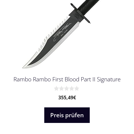
Rambo Rambo First Blood Part II Signature
0
355,49
€
v
o
n
Preis prüfen
5