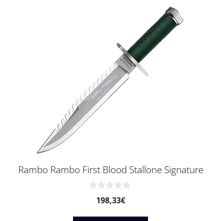
Rambo Rambo First Blood Stallone Signature
0
198,33
€
v
o
n