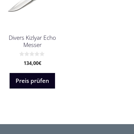
Divers Kizlyar Echo
Messer
0
134,00
€
v
o
n
Preis prüfen
5