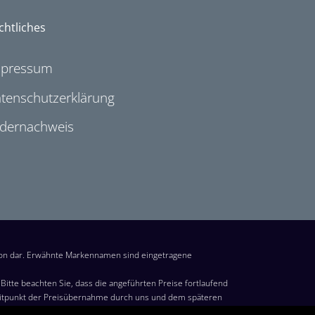
chtliches
mpressum
tenschutzerklärung
ldernachweis
ion dar. Erwähnte Markennamen sind eingetragene
itte beachten Sie, dass die angeführten Preise fortlaufend
eitpunkt der Preisübernahme durch uns und dem späteren
s Kaufs im Warenkorb von Amazon steht. Preise in Euro inkl.