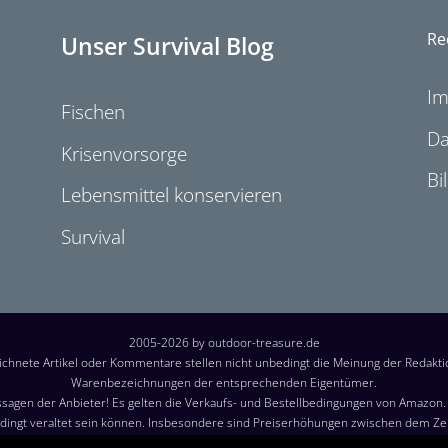
Re
Unser Survival Blog
I
Fischen
Da
Krisenvorsorge
Bi
Lebensmittel konservieren
Survival
2005-2026 by outdoor-treasure.de
chnete Artikel oder Kommentare stellen nicht unbedingt die Meinung der Redakt
Warenbezeichnungen der entsprechenden Eigentümer.
sagen der Anbieter! Es gelten die Verkaufs- und Bestellbedingungen von Amazon. B
ingt veraltet sein können. Insbesondere sind Preiserhöhungen zwischen dem Z
durch den Händler ist der tatsächliche Preis des Produkts, der zum Zeitpunkt de