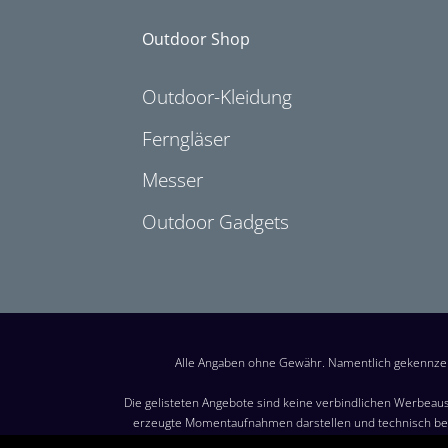
Outdoor Shop
Outdoor-Kleidung
Ferngläser
Messer
Outdoor Gadgets
Alle Angaben ohne Gewähr. Namentlich gekennzei
Die gelisteten Angebote sind keine verbindlichen Werbeaus
erzeugte Momentaufnahmen darstellen und technisch bed
Besuch dieser Website möglich. Maßgeblich für den Verkauf 