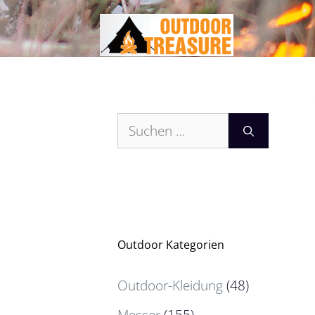
Zum
Inhalt
springen
Suchen
nach:
Outdoor Kategorien
Outdoor-Kleidung
(48)
Messer
(155)