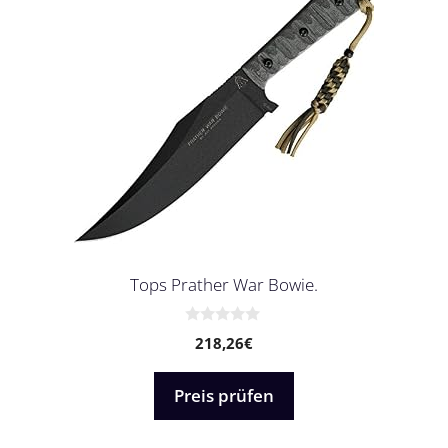
Tops Prather War Bowie.
0
218,26
€
v
o
n
5
Preis prüfen