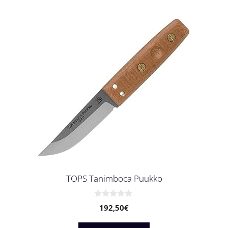
TOPS Tanimboca Puukko
0
192,50
€
v
o
n