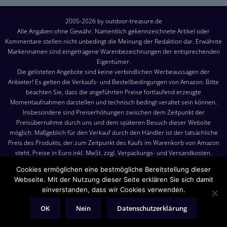
2005-2026 by outdoor-treasure.de
Alle Angaben ohne Gewähr. Namentlich gekennzeichnete Artikel oder
Kommentare stellen nicht unbedingt die Meinung der Redaktion dar. Erwähnte
Markennamen sind eingetragene Warenbezeichnungen der entsprechenden
Eigentümer.
Die gelisteten Angebote sind keine verbindlichen Werbeaussagen der
Anbieter! Es gelten die Verkaufs- und Bestellbedingungen von Amazon. Bitte
beachten Sie, dass die angeführten Preise fortlaufend erzeugte
Momentaufnahmen darstellen und technisch bedingt veraltet sein können.
Insbesondere sind Preiserhöhungen zwischen dem Zeitpunkt der
Preisübernahme durch uns und dem späteren Besuch dieser Website
möglich. Maßgeblich für den Verkauf durch den Händler ist der tatsächliche
Preis des Produkts, der zum Zeitpunkt des Kaufs im Warenkorb von Amazon
steht. Preise in Euro inkl. MwSt. zzgl. Verpackungs- und Versandkosten.
Versandkosten: Die angezeigten Versandkosten sind, sofern nicht anders
Cookies ermöglichen eine bestmögliche Bereitstellung dieser
angegeben, die Kosten für den Versand nach Deutschland. Es gelten jedoch
Webseite. Mit der Nutzung dieser Seite erklären Sie sich damit
die im Warenkorb von Amazon angezeigten Liefer- und Versandkosten.
einverstanden, dass wir Cookies verwenden.
Produktbilder: Die angezeigten Bilder werden von den jeweiligen Händler
oder Hersteller bereitgestellt. Das gelieferte Produkt kann von den Bildern
OK
Nein
Datenschutzerklärung
abweichen.