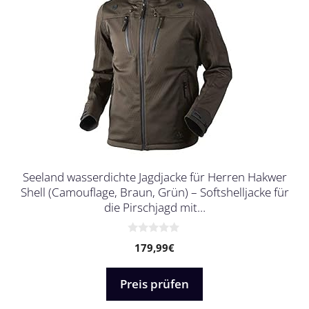
Seeland wasserdichte Jagdjacke für Herren Hakwer
Shell (Camouflage, Braun, Grün) – Softshelljacke für
die Pirschjagd mit…
0
179,99
€
v
o
n
5
Preis prüfen