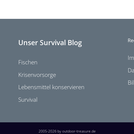
Re
Unser Survival Blog
I
Fischen
Da
Krisenvorsorge
Bi
Lebensmittel konservieren
Survival
2005-2026 by outdoor-treasure.de