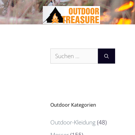
Zum
Inhalt
springen
Suchen
nach:
Outdoor Kategorien
Outdoor-Kleidung
(48)
Messer
(155)