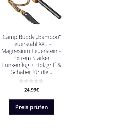
Camp Buddy „Bamboo“
Feuerstahl XXL –
Magnesium Feuerstein –
Extrem Starker
Funkenflug + Holzgriff &
Schaber für die…
0
24,99
€
v
o
n
Preis prüfen
5