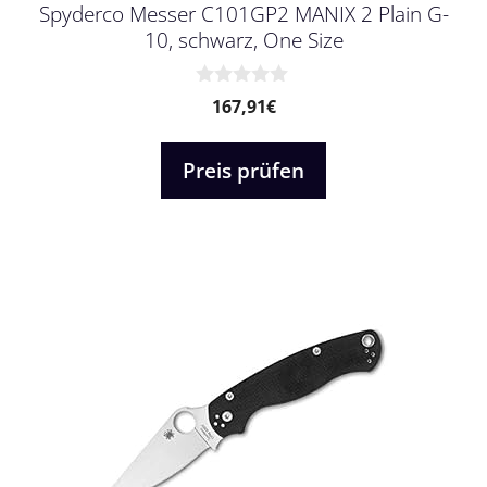
Spyderco Messer C101GP2 MANIX 2 Plain G-
10, schwarz, One Size
0
167,91
€
v
o
n
Preis prüfen
5