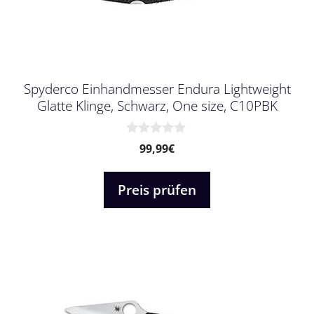
Spyderco Einhandmesser Endura Lightweight
Glatte Klinge, Schwarz, One size, C10PBK
0
99,99
€
v
o
n
Preis prüfen
5