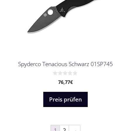
Spyderco Tenacious Schwarz 01SP745
0
76,77
€
v
o
n
Preis prüfen
5
1
2
→