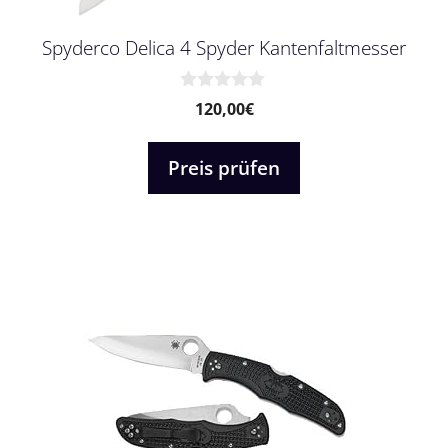
Spyderco Delica 4 Spyder Kantenfaltmesser
0
120,00
€
v
o
n
Preis prüfen
5