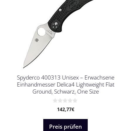
Spyderco 400313 Unisex – Erwachsene
Einhandmesser Delica4 Lightweight Flat
Ground, Schwarz, One Size
0
142,77
€
v
o
n
Preis prüfen
5