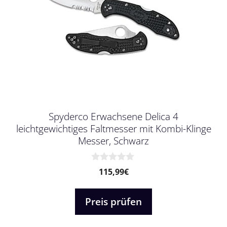
Spyderco Erwachsene Delica 4
leichtgewichtiges Faltmesser mit Kombi-Klinge
Messer, Schwarz
0
115,99
€
v
o
n
Preis prüfen
5