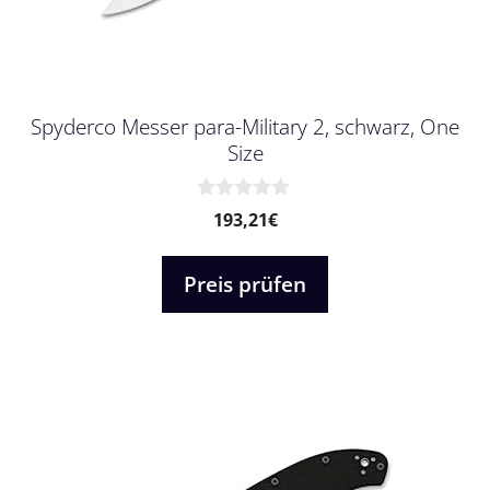
Spyderco Messer para-Military 2, schwarz, One
Size
0
193,21
€
v
o
n
Preis prüfen
5