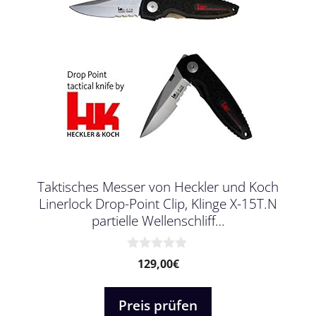
Taktisches Messer von Heckler und Koch
Linerlock Drop-Point Clip, Klinge X-15T.N
partielle Wellenschliff…
0
129,00
€
v
o
n
Preis prüfen
5