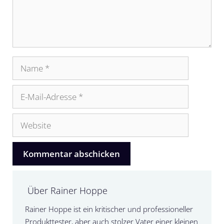
Name
E-
Mail-
Adresse
Website
Über Rainer Hoppe
Rainer Hoppe ist ein kritischer und professioneller
Produkttester, aber auch stolzer Vater einer kleinen