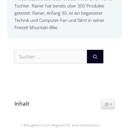
Tochter. Rainer hat bereits über 300 Produkte
getestet. Rainer, Anfang 30, ist ein begeisteter
Technik und Computer-Fan und fährt in seiner
Freizeit Mountain-Bike.
Suchen
nach:
Inhalt
Toggle Table
Was gehört in ein Angelset für eine Notsituation?