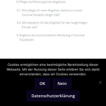
Pflege und Wartung eines Angelsets
Wie pflege ich mein Angelset, damit es in einer
Survival-Situation länger hält?
Wie bewahre ich das Angelset für den langfristigen
Einsatz auf?
Angelset als unverzichtbares Werkzeug in Survival-
Situationen
Cookies ermöglichen eine bestmögliche Bereitstellung dieser
Webseite. Mit der Nutzung dieser Seite erklären Sie sich damit
einverstanden, dass wir Cookies verwenden.
Neueste Beiträge
OK
Nein
Notfalltasche packen: Was du wirklich für den Ernstfall
brauchst
Datenschutzerklärung
Survival-Fischen mit der Feederrute: So sicherst du