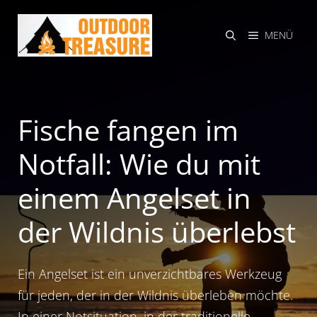
Zum
Inhalt
MENÜ
springen
Fische fangen im
Notfall: Wie du mit
einem Angelset in
der Wildnis überlebst
Ein Angelset ist ein unverzichtbares Werkzeug
für jeden, der in der Wildnis überleben möchte.
In einer Notsituation, in der traditionelle