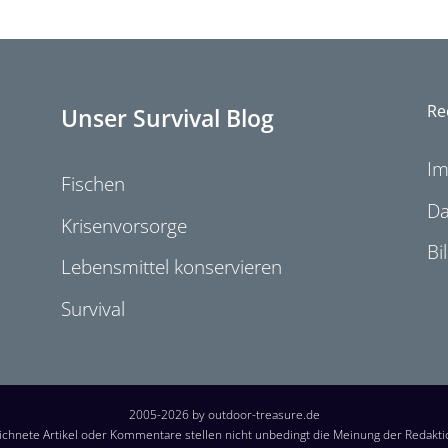
Re
Unser Survival Blog
I
Fischen
Da
Krisenvorsorge
Bi
Lebensmittel konservieren
Survival
2005-2026 by outdoor-treasure.de
chnete Artikel oder Kommentare stellen nicht unbedingt die Meinung der Redakt