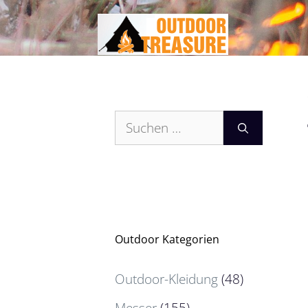
Zum
Inhalt
springen
Suchen
nach:
Outdoor Kategorien
Outdoor-Kleidung
(48)
Messer
(155)