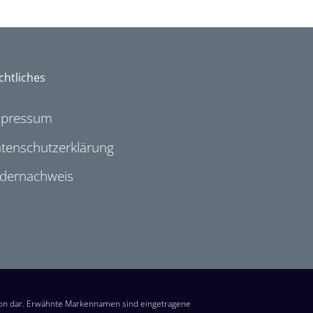
chtliches
mpressum
tenschutzerklärung
ldernachweis
ion dar. Erwähnte Markennamen sind eingetragene