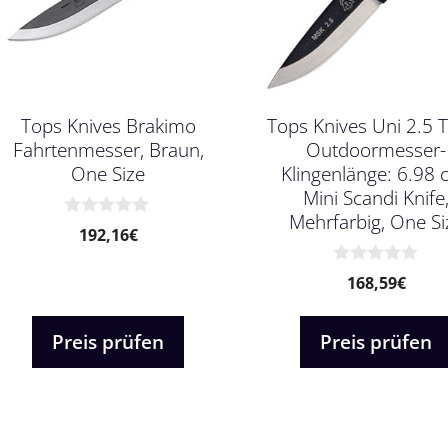
Tops Knives Brakimo
Tops Knives Uni 2.5 
Fahrtenmesser, Braun,
Outdoormesser-
One Size
Klingenlänge: 6.98 
Mini Scandi Knife
Mehrfarbig, One Si
0
192,16
€
v
o
n
0
168,59
€
5
v
o
n
Preis prüfen
Preis prüfen
5