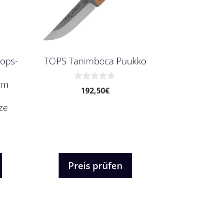
Tops-
TOPS Tanimboca Puukko
cm-
0
192,50
€
,
v
o
ze
n
5
Preis prüfen